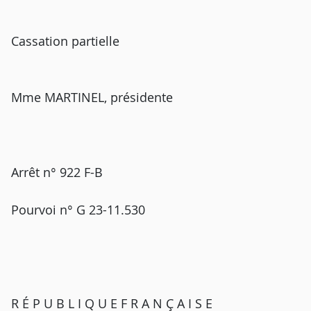
Cassation partielle
Mme MARTINEL, présidente
Arrêt n° 922 F-B
Pourvoi n° G 23-11.530
R É P U B L I Q U E F R A N Ç A I S E