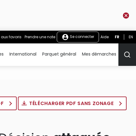
Se connecter
 aux favoris
Prendre une note
Aide
FR
EN
es
International
Parquet général
Mes démarches
Rech
DF
TÉLÉCHARGER PDF SANS ZONAGE