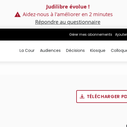
Judilibre évolue !
Aidez-nous à l'améliorer en 2 minutes
Répondre au questionnaire
Gérer mes abonnements
Ajouter
La Cour
Audiences
Décisions
Kiosque
Colloqu
TÉLÉCHARGER P