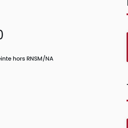
0
einte hors RNSM/NA