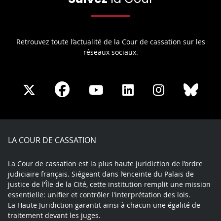
Retrouvez toute l’actualité de la Cour de cassation sur les
réseaux sociaux.
Share
Share
Share
Share
Sha
Share
on
on
on
on
on
on
Facebook
X
Youtube
LinkedIn
Instagram
Blue
play
LA COUR DE CASSATION
La Cour de cassation est la plus haute juridiction de l’ordre
judiciaire français. Siégeant dans l’enceinte du Palais de
justice de l'Île de la Cité, cette institution remplit une mission
essentielle: unifier et contrôler l'interprétation des lois.
La Haute Juridiction garantit ainsi à chacun une égalité de
traitement devant les juges.