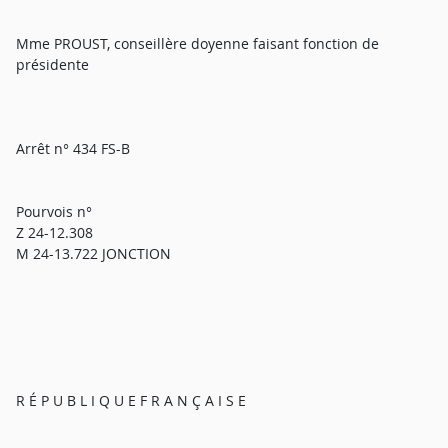
Mme PROUST, conseillère doyenne faisant fonction de
présidente
Arrêt n° 434 FS-B
Pourvois n°
Z 24-12.308
M 24-13.722 JONCTION
R É P U B L I Q U E F R A N Ç A I S E
_________________________