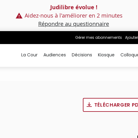
Judilibre évolue !
Aidez-nous à l'améliorer en 2 minutes
Répondre au questionnaire
Gérer mes abonnements
Ajouter
La Cour
Audiences
Décisions
Kiosque
Colloqu
TÉLÉCHARGER P