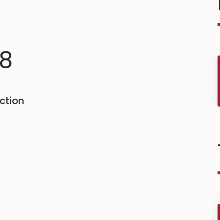
08
ction