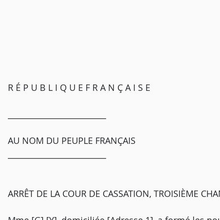
R É P U B L I Q U E F R A N Ç A I S E
_________________________
AU NOM DU PEUPLE FRANÇAIS
_________________________
ARRÊT DE LA COUR DE CASSATION, TROISIÈME CHA