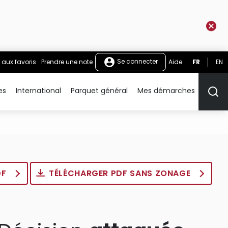
Se connecter
 aux favoris
Prendre une note
Aide
FR
EN
es
International
Parquet général
Mes démarches
Rech
DF
TÉLÉCHARGER PDF SANS ZONAGE