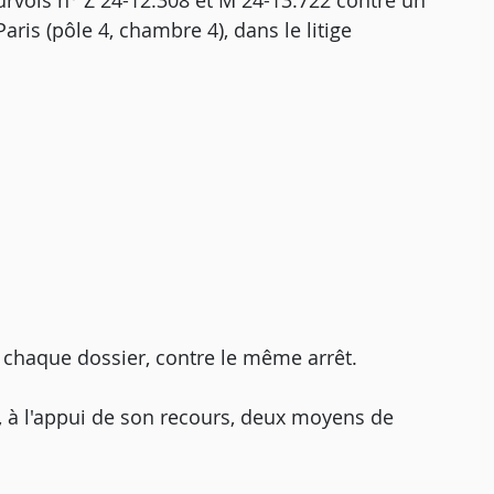
urvois n° Z 24-12.308 et M 24-13.722 contre un
aris (pôle 4, chambre 4), dans le litige
 chaque dossier, contre le même arrêt.
 à l'appui de son recours, deux moyens de