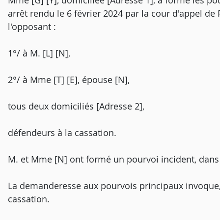
Mme [G] [Y], domiciliée [Adresse 1], a formé les po
arrêt rendu le 6 février 2024 par la cour d'appel de P
l'opposant :
1°/ à M. [L] [N],
2°/ à Mme [T] [E], épouse [N],
tous deux domiciliés [Adresse 2],
défendeurs à la cassation.
M. et Mme [N] ont formé un pourvoi incident, dans
La demanderesse aux pourvois principaux invoque,
cassation.