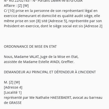
N° RG 22/02143 - N° Portalis DBWR-W-B7G-OGIA
Affaire : [Z] [W]
C/ [10] prise en la personne de son représentant légal en
exercice demeurant et domicilié es qualité audit siège, elle
même prise en son [8] sité [Adresse 5], représentée par son
Président en exercice, dont le siège social est sis [Adresse 2]
ORDONNANCE DE MISE EN ETAT
Nous, Madame VALAT, Juge de la Mise en Etat,
assistée de Madame Estelle AYADI, Greffier.
DEMANDEUR AU PRINCIPAL ET DÉFENDEUR À L’INCIDENT
M. [Z] [W]
[Adresse 4]
[Localité 1]
représenté par Me Nathalie HAESEBAERT, avocat au barreau
de GRASSE