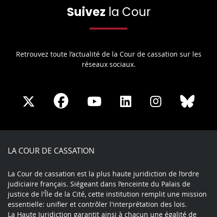
Suivez
la Cour
Retrouvez toute l’actualité de la Cour de cassation sur les
réseaux sociaux.
Share
Share
Share
Share
Sha
Share
on
on
on
on
on
on
Facebook
X
Youtube
LinkedIn
Instagram
Blue
play
LA COUR DE CASSATION
La Cour de cassation est la plus haute juridiction de l’ordre
judiciaire français. Siégeant dans l’enceinte du Palais de
justice de l'Île de la Cité, cette institution remplit une mission
essentielle: unifier et contrôler l'interprétation des lois.
La Haute Juridiction garantit ainsi à chacun une égalité de