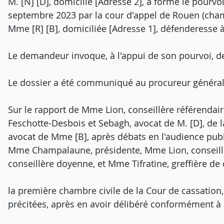
M. [N] [D], domicilié [Adresse 2], a formé le pourvoi
septembre 2023 par la cour d'appel de Rouen (chambr
Mme [R] [B], domiciliée [Adresse 1], défenderesse à
Le demandeur invoque, à l'appui de son pourvoi, 
Le dossier a été communiqué au procureur général
Sur le rapport de Mme Lion, conseillère référendair
Feschotte-Desbois et Sebagh, avocat de M. [D], de 
avocat de Mme [B], après débats en l'audience publ
Mme Champalaune, présidente, Mme Lion, conseillè
conseillère doyenne, et Mme Tifratine, greffière de
la première chambre civile de la Cour de cassation
précitées, après en avoir délibéré conformément à la