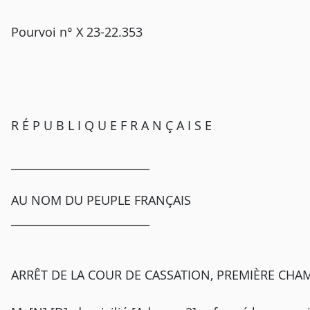
Pourvoi n° X 23-22.353
R É P U B L I Q U E F R A N Ç A I S E
_________________________
AU NOM DU PEUPLE FRANÇAIS
_________________________
ARRÊT DE LA COUR DE CASSATION, PREMIÈRE CHAM