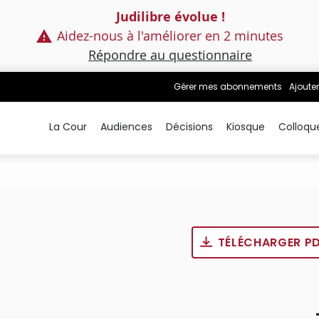
Judilibre évolue !
Aidez-nous à l'améliorer en 2 minutes
Répondre au questionnaire
Gérer mes abonnements
Ajouter
La Cour
Audiences
Décisions
Kiosque
Colloqu
TÉLÉCHARGER P