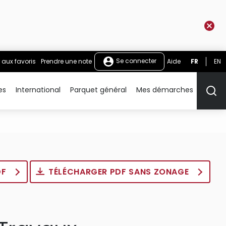
Se connecter
 aux favoris
Prendre une note
Aide
FR
EN
es
International
Parquet général
Mes démarches
Rech
DF
TÉLÉCHARGER PDF SANS ZONAGE