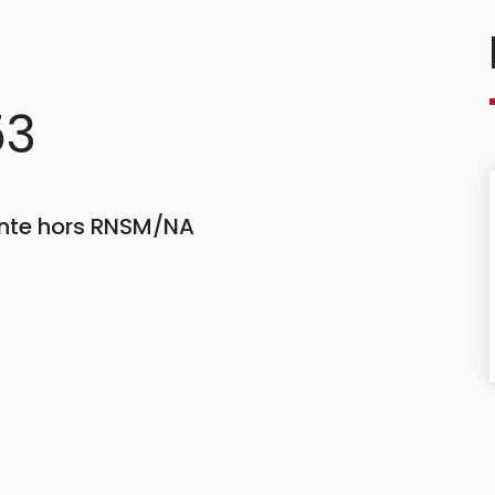
53
einte hors RNSM/NA