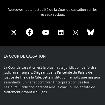
Retrouvez toute l’actualité de la Cour de cassation sur les
réseaux sociaux.
Share
Share
Share
Share
Sha
Share
on
on
on
on
on
on
Facebook
X
Youtube
LinkedIn
Instagram
Blue
play
LA COUR DE CASSATION
La Cour de cassation est la plus haute juridiction de l’ordre
judiciaire français. Siégeant dans l’enceinte du Palais de
justice de l'Île de la Cité, cette institution remplit une mission
essentielle: unifier et contrôler l'interprétation des lois.
La Haute Juridiction garantit ainsi à chacun une égalité de
traitement devant les juges.