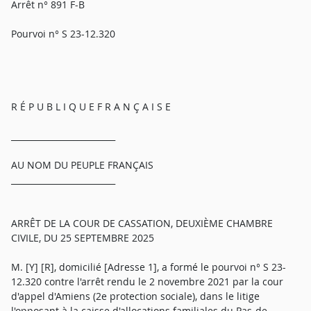
Arrêt n° 891 F-B
Pourvoi n° S 23-12.320
R É P U B L I Q U E F R A N Ç A I S E
_________________________
AU NOM DU PEUPLE FRANÇAIS
_________________________
ARRÊT DE LA COUR DE CASSATION, DEUXIÈME CHAMBRE
CIVILE, DU 25 SEPTEMBRE 2025
M. [Y] [R], domicilié [Adresse 1], a formé le pourvoi n° S 23-
12.320 contre l'arrêt rendu le 2 novembre 2021 par la cour
d'appel d'Amiens (2e protection sociale), dans le litige
l'opposant à la caisse d'allocations familiales du Pas-de-