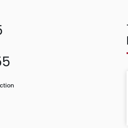
5
55
ction