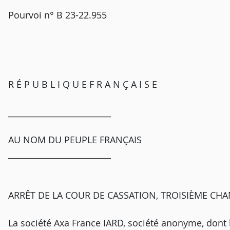
Pourvoi n° B 23-22.955
R É P U B L I Q U E F R A N Ç A I S E
_________________________
AU NOM DU PEUPLE FRANÇAIS
_________________________
ARRÊT DE LA COUR DE CASSATION, TROISIÈME CHA
La société Axa France IARD, société anonyme, dont l