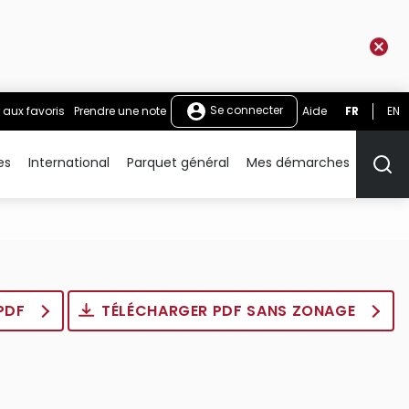
Se connecter
 aux favoris
Prendre une note
Aide
FR
EN
es
International
Parquet général
Mes démarches
Rech
 PDF
TÉLÉCHARGER PDF SANS ZONAGE