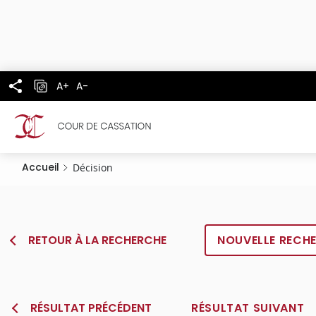
Panneau de gestion des cookies
Aller
au
contenu
principal
A+
A-
Accueil
Décision
RETOUR À LA RECHERCHE
NOUVELLE RECH
RÉSULTAT PRÉCÉDENT
RÉSULTAT SUIVANT