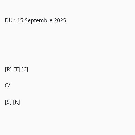
DU : 15 Septembre 2025
[R] [T] [C]
C/
[S] [K]