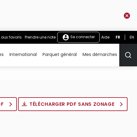
Se connecter
 aux favoris
Prendre une note
Aide
FR
EN
es
International
Parquet général
Mes démarches
Rech
DF
TÉLÉCHARGER PDF SANS ZONAGE