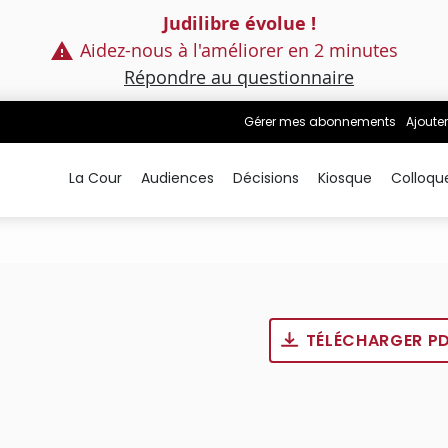
Judilibre évolue !
Aidez-nous à l'améliorer en 2 minutes
Répondre au questionnaire
Gérer mes abonnements
Ajouter
La Cour
Audiences
Décisions
Kiosque
Colloqu
TÉLÉCHARGER P