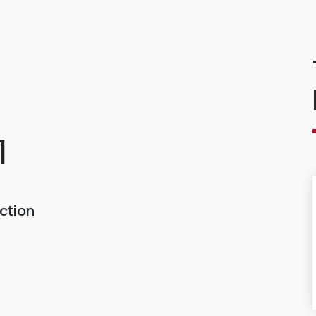
1
ction