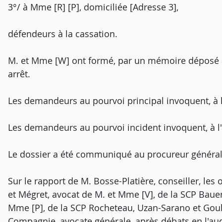
3°/ à Mme [R] [P], domiciliée [Adresse 3],
défendeurs à la cassation.
M. et Mme [W] ont formé, par un mémoire déposé a
arrêt.
Les demandeurs au pourvoi principal invoquent, à l
Les demandeurs au pourvoi incident invoquent, à l
Le dossier a été communiqué au procureur général
Sur le rapport de M. Bosse-Platière, conseiller, le
et Mégret, avocat de M. et Mme [V], de la SCP Baue
Mme [P], de la SCP Rocheteau, Uzan-Sarano et Goul
Compagnie, avocate générale, après débats en l'aud