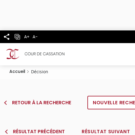
Panneau de gestion des cookies
Aller
au
contenu
principal
A+
A-
Accueil
Décision
RETOUR À LA RECHERCHE
NOUVELLE RECH
RÉSULTAT PRÉCÉDENT
RÉSULTAT SUIVANT