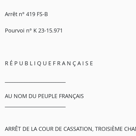
Arrêt n° 419 FS-B
Pourvoi n° K 23-15.971
R É P U B L I Q U E F R A N Ç A I S E
_________________________
AU NOM DU PEUPLE FRANÇAIS
_________________________
ARRÊT DE LA COUR DE CASSATION, TROISIÈME CHA