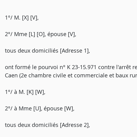
1°/ M. [X] [V],
2°/ Mme [L] [O], épouse [V],
tous deux domiciliés [Adresse 1],
ont formé le pourvoi n° K 23-15.971 contre l'arrêt r
Caen (2e chambre civile et commerciale et baux rura
1°/ à M. [K] [W],
2°/ à Mme [U], épouse [W],
tous deux domiciliés [Adresse 2],