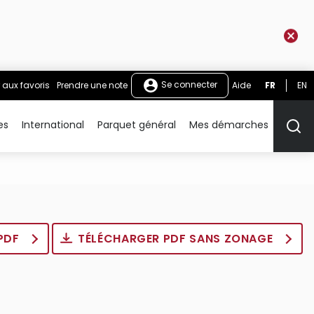
Se connecter
 aux favoris
Prendre une note
Aide
FR
EN
es
International
Parquet général
Mes démarches
Rech
 PDF
TÉLÉCHARGER PDF SANS ZONAGE