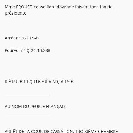
Mme PROUST, conseillère doyenne faisant fonction de
présidente
Arrêt n° 421 FS-B
Pourvoi n° Q 24-13.288
R É P U B L I Q U E F R A N Ç A I S E
_________________________
AU NOM DU PEUPLE FRANÇAIS
_________________________
ARRÊT DE LA COUR DE CASSATION, TROISIÈME CHAMBRE