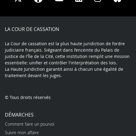
on
on
on
on
on
on
Facebook
X
Youtube
LinkedIn
Instagram
Blue
play
LA COUR DE CASSATION
La Cour de cassation est la plus haute juridiction de l’ordre
judiciaire français. Siégeant dans l’enceinte du Palais de
justice de l'Île de la Cité, cette institution remplit une mission
essentielle: unifier et contrôler l'interprétation des lois.
La Haute Juridiction garantit ainsi à chacun une égalité de
traitement devant les juges.
© Tous droits réservés
DÉMARCHES
Comment faire un pourvoi
Suivre mon affaire