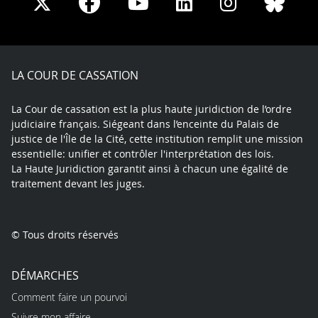
Share
Share
Share
Share
Sha
Share
on
on
on
on
on
on
Facebook
X
Youtube
LinkedIn
Instagram
Blue
play
LA COUR DE CASSATION
La Cour de cassation est la plus haute juridiction de l’ordre
judiciaire français. Siégeant dans l’enceinte du Palais de
justice de l'Île de la Cité, cette institution remplit une mission
essentielle: unifier et contrôler l'interprétation des lois.
La Haute Juridiction garantit ainsi à chacun une égalité de
traitement devant les juges.
© Tous droits réservés
DÉMARCHES
Comment faire un pourvoi
Suivre mon affaire