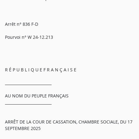
Arrêt n° 836 F-D
Pourvoi n° W 24-12.213
R É P U B L I Q U E F R A N Ç A I S E
_________________________
AU NOM DU PEUPLE FRANÇAIS
_________________________
ARRÊT DE LA COUR DE CASSATION, CHAMBRE SOCIALE, DU 17
SEPTEMBRE 2025