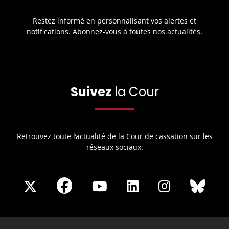
Restez informé en personnalisant vos alertes et
notifications. Abonnez-vous à toutes nos actualités.
Suivez
la Cour
Retrouvez toute l’actualité de la Cour de cassation sur les
réseaux sociaux.
Share
Share
Share
Share
Sha
Share
on
on
on
on
on
on
Facebook
X
Youtube
LinkedIn
Instagram
Blue