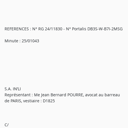
REFERENCES : N° RG 24/11830 - N° Portalis DB3S-W-B7I-2MSG
Minute : 25/01043
S.A. IN’LI
Représentant : Me Jean Bernard POURRE, avocat au barreau
de PARIS, vestiaire : D1825
C/