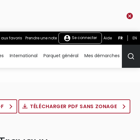
Se connecter
 aux favoris
Prendre une note
Aide
FR
EN
es
International
Parquet général
Mes démarches
Rech
DF
TÉLÉCHARGER PDF SANS ZONAGE