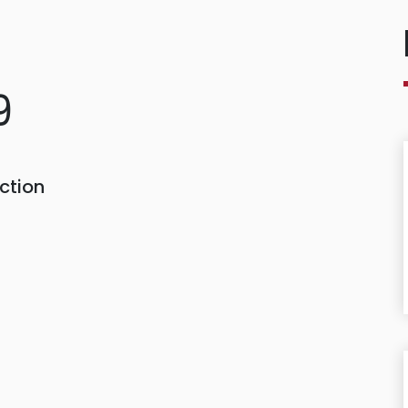
9
ction