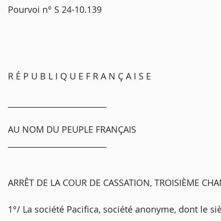
Pourvoi n° S 24-10.139
R É P U B L I Q U E F R A N Ç A I S E
_________________________
AU NOM DU PEUPLE FRANÇAIS
_________________________
ARRÊT DE LA COUR DE CASSATION, TROISIÈME CHA
1°/ La société Pacifica, société anonyme, dont le si