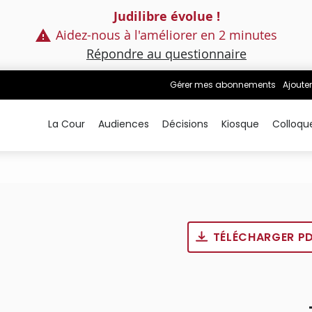
Judilibre évolue !
Aidez-nous à l'améliorer en 2 minutes
Répondre au questionnaire
Gérer mes abonnements
Ajouter
La Cour
Audiences
Décisions
Kiosque
Colloqu
TÉLÉCHARGER P