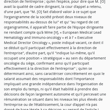
direction de l'entreprise ; qu'en l'espèce, pour dire que M. [O]
avait la qualité de cadre dirigeant, la cour d'appel a retenu,
d'une part, que ''M. [O] fait d'abord valoir à ce sujet que
l'organigramme de la société prévoit deux niveaux de
responsabilités au-dessus de lui'' et qu' ''au regard de cet
organigramme, il apparaît faire partie de l'équipe dirigeante
ne rendant compte qu'à Mme [V], « European Medical Lead
Hematology and Immuno-oncology » et à l' « Executive
Medical Director Oncology », poste indiqué vacant, ce dont il
se déduit qu'il participait effectivement à la direction de
l'entreprise'', d'autre part, qu'il ''indique lui-même, qu'il
occupait une position « stratégique » au sein du département
oncologie du siège, confirmant ainsi qu'il participait
effectivement à la direction de l'entreprise'' ; qu'en se
déterminant ainsi, sans caractériser concrètement en quoi le
salarié assumait des responsabilités dont l'importance
impliquait une grande indépendance dans l'organisation de
son emploi du temps, ni qu'il était habilité à prendre des
décisions de façon largement autonome et qu'il percevait une
rémunération se situant dans les niveaux les plus élevés de
l'entreprise ou de l'établissement, la cour d'appel n'a pas
donné de base légale à sa décision au regard de l'article L.