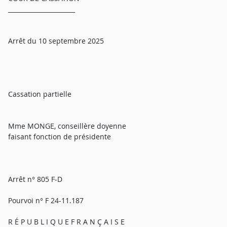
______________________
Arrêt du 10 septembre 2025
Cassation partielle
Mme MONGE, conseillère doyenne
faisant fonction de présidente
Arrêt n° 805 F-D
Pourvoi n° F 24-11.187
R É P U B L I Q U E F R A N Ç A I S E