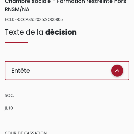
Chambre sociale - Formation restreinte hors
RNSM/NA
ECLI:FR:CCASS:2025:SO00805
Texte de la
décision
Entête
SOC.
JL10
COUR DE CASSATION