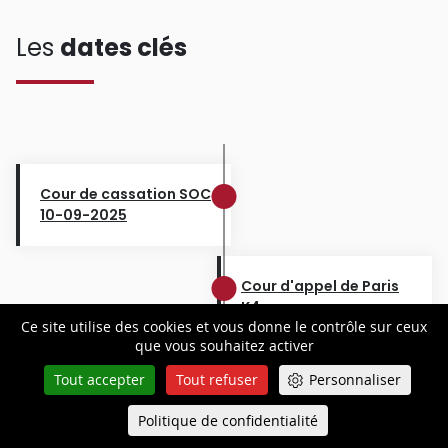
Les
dates clés
Cour de cassation SOC
10-09-2025
Cour d'appel de Paris
K4
Ce site utilise des cookies et vous donne le contrôle sur ceux
15-03-2023
que vous souhaitez activer
Tout accepter
Tout refuser
Personnaliser
Politique de confidentialité
Queue-Fair
Menu