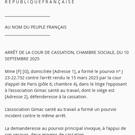
R É P U B L I Q U E F R A N Ç A I S E
_________________________
AU NOM DU PEUPLE FRANÇAIS
_________________________
ARRÊT DE LA COUR DE CASSATION, CHAMBRE SOCIALE, DU 10
SEPTEMBRE 2025
Mme [F] [G], domiciliée [Adresse 1], a formé le pourvoi n° J
23-22.732 contre l'arrêt rendu le 15 mars 2023 par la cour
d'appel de Paris (pôle 6, chambre 4), dans le litige l'opposant
à l'association Gimac santé au travail, dont le siège est
[Adresse 2], défenderesse à la cassation.
L'association Gimac santé au travail a formé un pourvoi
incident contre le même arrêt.
La demanderesse au pourvoi principal invoque, à l'appui de
son recours, deux moyens de cassation.