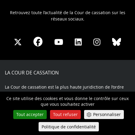
Retrouvez toute l’actualité de la Cour de cassation sur les
réseaux sociaux.
Share
Share
Share
Share
Sha
Share
on
on
on
on
on
on
Facebook
X
Youtube
LinkedIn
Instagram
Blue
play
LA COUR DE CASSATION
La Cour de cassation est la plus haute juridiction de l’ordre
judiciaire français. Siégeant dans l’enceinte du Palais de
Ce site utilise des cookies et vous donne le contrôle sur ceux
justice de l'Île de la Cité, cette institution remplit une mission
que vous souhaitez activer
essentielle: unifier et contrôler l'interprétation des lois.
La Haute Juridiction garantit ainsi à chacun une égalité de
Tout accepter
Tout refuser
Personnaliser
traitement devant les juges.
Politique de confidentialité
Queue-Fair
Menu