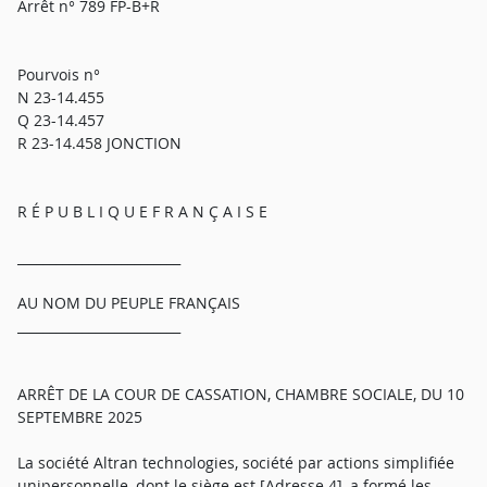
Arrêt n° 789 FP-B+R
Pourvois n°
N 23-14.455
Q 23-14.457
R 23-14.458 JONCTION
R É P U B L I Q U E F R A N Ç A I S E
_________________________
AU NOM DU PEUPLE FRANÇAIS
_________________________
ARRÊT DE LA COUR DE CASSATION, CHAMBRE SOCIALE, DU 10
SEPTEMBRE 2025
La société Altran technologies, société par actions simplifiée
unipersonnelle, dont le siège est [Adresse 4], a formé les