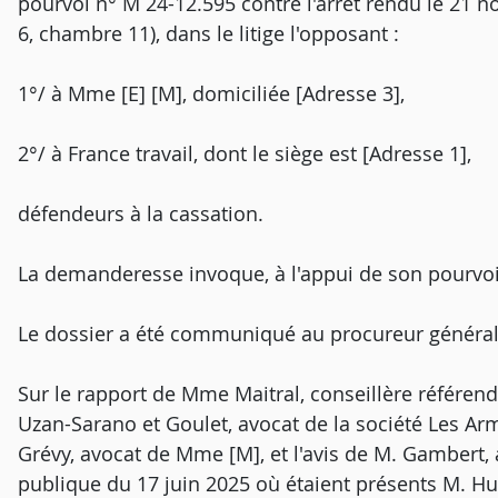
pourvoi n° M 24-12.595 contre l'arrêt rendu le 21 n
6, chambre 11), dans le litige l'opposant :
1°/ à Mme [E] [M], domiciliée [Adresse 3],
2°/ à France travail, dont le siège est [Adresse 1],
défendeurs à la cassation.
La demanderesse invoque, à l'appui de son pourvoi
Le dossier a été communiqué au procureur général
Sur le rapport de Mme Maitral, conseillère référend
Uzan-Sarano et Goulet, avocat de la société Les Ar
Grévy, avocat de Mme [M], et l'avis de M. Gambert, 
publique du 17 juin 2025 où étaient présents M. Hug