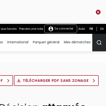
Se connecter
 aux favoris
Prendre une note
Aide
FR
EN
es
International
Parquet général
Mes démarches
Rech
DF
TÉLÉCHARGER PDF SANS ZONAGE