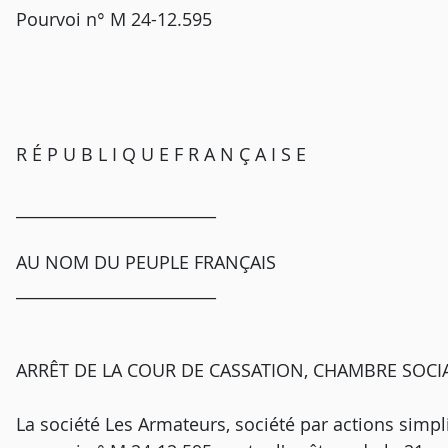
Pourvoi n° M 24-12.595
R É P U B L I Q U E F R A N Ç A I S E
_________________________
AU NOM DU PEUPLE FRANÇAIS
_________________________
ARRÊT DE LA COUR DE CASSATION, CHAMBRE SOCIA
La société Les Armateurs, société par actions simpli