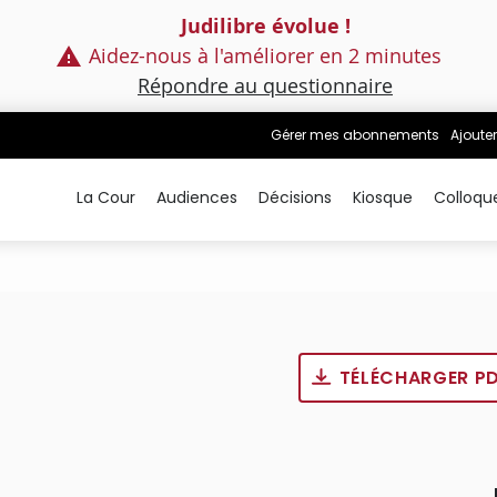
Judilibre évolue !
Aidez-nous à l'améliorer en 2 minutes
Répondre au questionnaire
Gérer mes abonnements
Ajouter
La Cour
Audiences
Décisions
Kiosque
Colloqu
TÉLÉCHARGER P