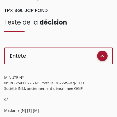
TPX SGL JCP FOND
Texte de la
décision
Entête
MINUTE N°
N° RG 25/00077 - N° Portalis DB22-W-B7J-SXCE
Société IN’LI, anciennement dénommée OGIF
C/
Madame [N] [T] [M]