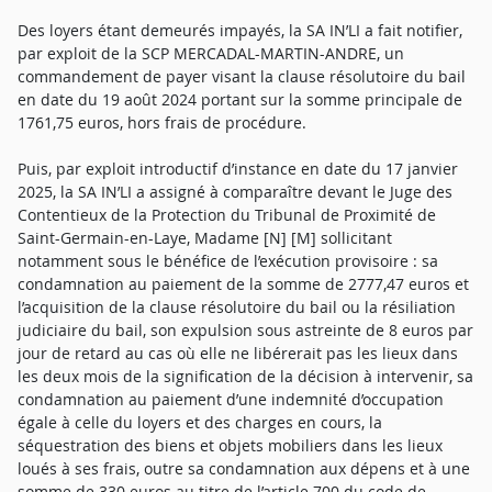
Des loyers étant demeurés impayés, la SA IN’LI a fait notifier,
par exploit de la SCP MERCADAL-MARTIN-ANDRE, un
commandement de payer visant la clause résolutoire du bail
en date du 19 août 2024 portant sur la somme principale de
1761,75 euros, hors frais de procédure.
Puis, par exploit introductif d’instance en date du 17 janvier
2025, la SA IN’LI a assigné à comparaître devant le Juge des
Contentieux de la Protection du Tribunal de Proximité de
Saint-Germain-en-Laye, Madame [N] [M] sollicitant
notamment sous le bénéfice de l’exécution provisoire : sa
condamnation au paiement de la somme de 2777,47 euros et
l’acquisition de la clause résolutoire du bail ou la résiliation
judiciaire du bail, son expulsion sous astreinte de 8 euros par
jour de retard au cas où elle ne libérerait pas les lieux dans
les deux mois de la signification de la décision à intervenir, sa
condamnation au paiement d’une indemnité d’occupation
égale à celle du loyers et des charges en cours, la
séquestration des biens et objets mobiliers dans les lieux
loués à ses frais, outre sa condamnation aux dépens et à une
somme de 330 euros au titre de l’article 700 du code de