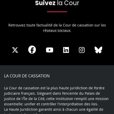
Suivez
la Cour
Retrouvez toute l’actualité de la Cour de cassation sur les
réseaux sociaux.
Share
Share
Share
Share
Sha
Share
on
on
on
on
on
on
Facebook
X
Youtube
LinkedIn
Instagram
Blue
play
LA COUR DE CASSATION
La Cour de cassation est la plus haute juridiction de l’ordre
judiciaire français. Siégeant dans l’enceinte du Palais de
justice de l'Île de la Cité, cette institution remplit une mission
essentielle: unifier et contrôler l'interprétation des lois.
La Haute Juridiction garantit ainsi à chacun une égalité de