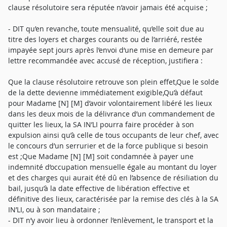
clause résolutoire sera réputée n’avoir jamais été acquise ;
- DIT qu’en revanche, toute mensualité, qu’elle soit due au
titre des loyers et charges courants ou de l’arriéré, restée
impayée sept jours après l’envoi d‘une mise en demeure par
lettre recommandée avec accusé de réception, justifiera :
Que la clause résolutoire retrouve son plein effet,Que le solde
de la dette devienne immédiatement exigible,Qu’à défaut
pour Madame [N] [M] d’avoir volontairement libéré les lieux
dans les deux mois de la délivrance d’un commandement de
quitter les lieux, la SA IN’LI pourra faire procéder à son
expulsion ainsi qu’à celle de tous occupants de leur chef, avec
le concours d’un serrurier et de la force publique si besoin
est ;Que Madame [N] [M] soit condamnée à payer une
indemnité d’occupation mensuelle égale au montant du loyer
et des charges qui aurait été dû en l’absence de résiliation du
bail, jusqu’à la date effective de libération effective et
définitive des lieux, caractérisée par la remise des clés à la SA
IN’LI, ou à son mandataire ;
- DIT n’y avoir lieu à ordonner l’enlèvement, le transport et la