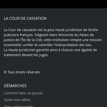
on
on
on
on
on
on
Facebook
X
Youtube
LinkedIn
Instagram
Blue
play
LA COUR DE CASSATION
La Cour de cassation est la plus haute juridiction de l’ordre
judiciaire français. Siégeant dans l’enceinte du Palais de
justice de l'Île de la Cité, cette institution remplit une mission
essentielle: unifier et contrôler l'interprétation des lois.
La Haute Juridiction garantit ainsi à chacun une égalité de
traitement devant les juges.
© Tous droits réservés
DÉMARCHES
Comment faire un pourvoi
Suivre mon affaire
Aide juridictionnelle