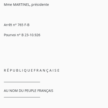
Mme MARTINEL, présidente
Arrêt n° 765 F-B
Pourvoi n° B 23-10.926
R É P U B L I Q U E F R A N Ç A I S E
_________________________
AU NOM DU PEUPLE FRANÇAIS
_________________________