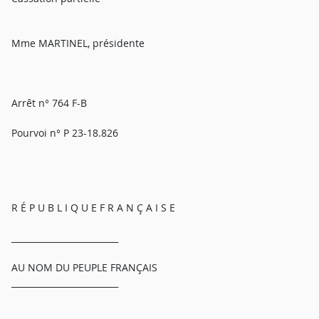
Mme MARTINEL, présidente
Arrêt n° 764 F-B
Pourvoi n° P 23-18.826
R É P U B L I Q U E F R A N Ç A I S E
_________________________
AU NOM DU PEUPLE FRANÇAIS
_________________________