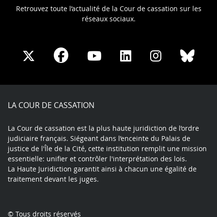
Retrouvez toute l’actualité de la Cour de cassation sur les
réseaux sociaux.
Share
Share
Share
Share
Sha
Share
on
on
on
on
on
on
Facebook
X
Youtube
LinkedIn
Instagram
Blue
play
LA COUR DE CASSATION
La Cour de cassation est la plus haute juridiction de l’ordre
judiciaire français. Siégeant dans l’enceinte du Palais de
justice de l'Île de la Cité, cette institution remplit une mission
essentielle: unifier et contrôler l'interprétation des lois.
La Haute Juridiction garantit ainsi à chacun une égalité de
traitement devant les juges.
© Tous droits réservés