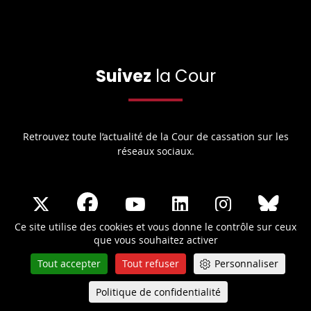
Suivez
la Cour
Retrouvez toute l’actualité de la Cour de cassation sur les
réseaux sociaux.
Share
Share
Share
Share
Sha
Share
on
on
on
on
on
on
Ce site utilise des cookies et vous donne le contrôle sur ceux
que vous souhaitez activer
Facebook
X
Youtube
LinkedIn
Instagram
Blue
Tout accepter
Tout refuser
Personnaliser
play
LA COUR DE CASSATION
Politique de confidentialité
Queue-Fair
Menu
La Cour de cassation est la plus haute juridiction de l’ordre