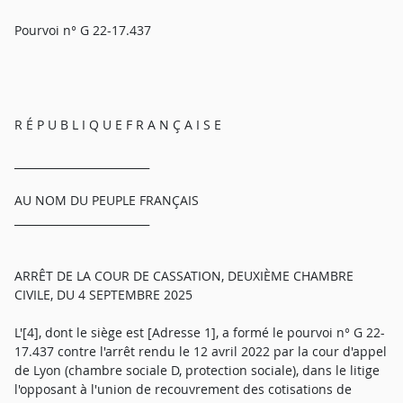
Pourvoi n° G 22-17.437
R É P U B L I Q U E F R A N Ç A I S E
_________________________
AU NOM DU PEUPLE FRANÇAIS
_________________________
ARRÊT DE LA COUR DE CASSATION, DEUXIÈME CHAMBRE
CIVILE, DU 4 SEPTEMBRE 2025
L'[4], dont le siège est [Adresse 1], a formé le pourvoi n° G 22-
17.437 contre l'arrêt rendu le 12 avril 2022 par la cour d'appel
de Lyon (chambre sociale D, protection sociale), dans le litige
l'opposant à l'union de recouvrement des cotisations de