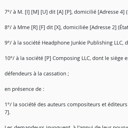
7°/ à M. [I] [M] [U] dit [A] [P], domicilié [Adresse 4] 
8°/ à Mme [R] [F] dit [X], domiciliée [Adresse 2] (Éta
9°/ à la société Headphone Junkie Publishing LLC, do
10°/ à la société [P] Composing LLC, dont le siège es
défendeurs à la cassation ;
en présence de :
1°/ la société des auteurs compositeurs et éditeur
7].
Les demandeurs invoquent, à l'appui de leur pourv