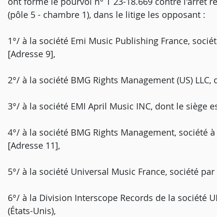
ont formé le pourvoi n° T 23-18.669 contre l'arrêt r
(pôle 5 - chambre 1), dans le litige les opposant :
1°/ à la société Emi Music Publishing France, sociét
[Adresse 9],
2°/ à la société BMG Rights Management (US) LLC, do
3°/ à la société EMI April Music INC, dont le siège es
4°/ à la société BMG Rights Management, société à r
[Adresse 11],
5°/ à la société Universal Music France, société par 
6°/ à la Division Interscope Records de la société 
(États-Unis),