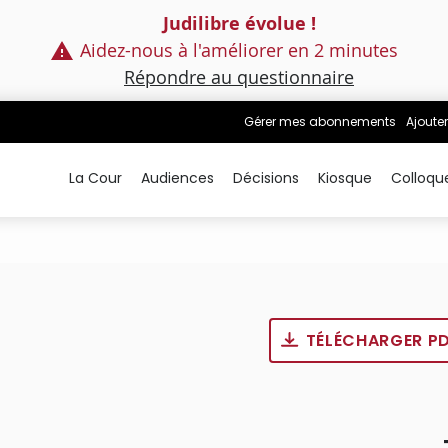
Judilibre évolue !
Aidez-nous à l'améliorer en 2 minutes
Répondre au questionnaire
Gérer mes abonnements
Ajouter
La Cour
Audiences
Décisions
Kiosque
Colloqu
TÉLÉCHARGER P