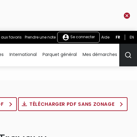
Se connecter
 aux favoris
Prendre une note
Aide
FR
EN
es
International
Parquet général
Mes démarches
Rech
DF
TÉLÉCHARGER PDF SANS ZONAGE