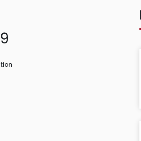
69
tion