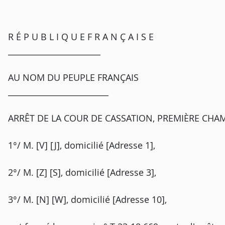
R É P U B L I Q U E F R A N Ç A I S E
_______________________
AU NOM DU PEUPLE FRANÇAIS
_________________________
ARRÊT DE LA COUR DE CASSATION, PREMIÈRE CHAM
1°/ M. [V] [J], domicilié [Adresse 1],
2°/ M. [Z] [S], domicilié [Adresse 3],
3°/ M. [N] [W], domicilié [Adresse 10],