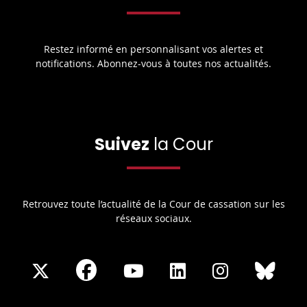
Restez informé en personnalisant vos alertes et
notifications. Abonnez-vous à toutes nos actualités.
Suivez
la Cour
Retrouvez toute l’actualité de la Cour de cassation sur les
réseaux sociaux.
Share
Share
Share
Share
Sha
Share
on
on
on
on
on
on