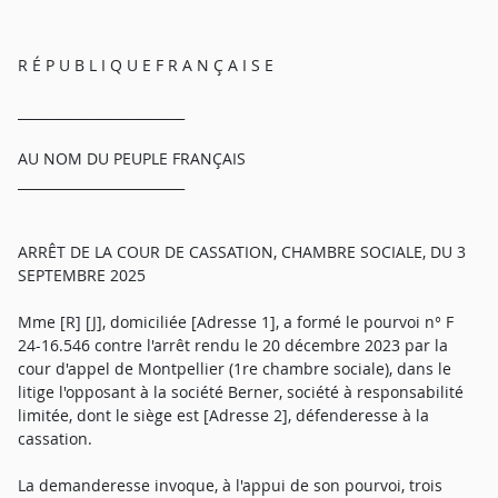
R É P U B L I Q U E F R A N Ç A I S E
_________________________
AU NOM DU PEUPLE FRANÇAIS
_________________________
ARRÊT DE LA COUR DE CASSATION, CHAMBRE SOCIALE, DU 3
SEPTEMBRE 2025
Mme [R] [J], domiciliée [Adresse 1], a formé le pourvoi n° F
24-16.546 contre l'arrêt rendu le 20 décembre 2023 par la
cour d'appel de Montpellier (1re chambre sociale), dans le
litige l'opposant à la société Berner, société à responsabilité
limitée, dont le siège est [Adresse 2], défenderesse à la
cassation.
La demanderesse invoque, à l'appui de son pourvoi, trois