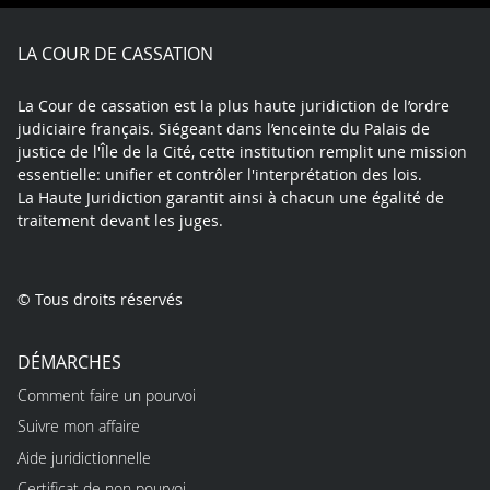
Facebook
X
Youtube
LinkedIn
Instagram
Blue
play
LA COUR DE CASSATION
La Cour de cassation est la plus haute juridiction de l’ordre
judiciaire français. Siégeant dans l’enceinte du Palais de
justice de l'Île de la Cité, cette institution remplit une mission
essentielle: unifier et contrôler l'interprétation des lois.
La Haute Juridiction garantit ainsi à chacun une égalité de
traitement devant les juges.
© Tous droits réservés
DÉMARCHES
Comment faire un pourvoi
Suivre mon affaire
Aide juridictionnelle
Certificat de non pourvoi