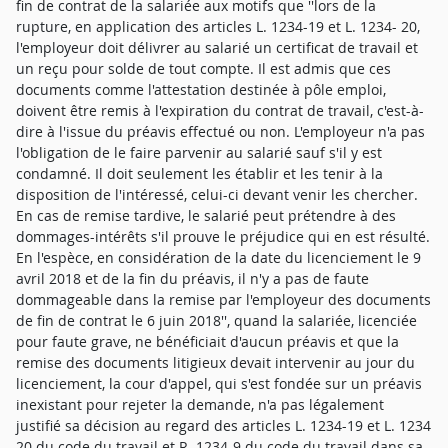
fin de contrat de la salariée aux motifs que ''lors de la
rupture, en application des articles L. 1234-19 et L. 1234- 20,
l'employeur doit délivrer au salarié un certificat de travail et
un reçu pour solde de tout compte. Il est admis que ces
documents comme l'attestation destinée à pôle emploi,
doivent être remis à l'expiration du contrat de travail, c'est-à-
dire à l'issue du préavis effectué ou non. L'employeur n'a pas
l'obligation de le faire parvenir au salarié sauf s'il y est
condamné. Il doit seulement les établir et les tenir à la
disposition de l'intéressé, celui-ci devant venir les chercher.
En cas de remise tardive, le salarié peut prétendre à des
dommages-intérêts s'il prouve le préjudice qui en est résulté.
En l'espèce, en considération de la date du licenciement le 9
avril 2018 et de la fin du préavis, il n'y a pas de faute
dommageable dans la remise par l'employeur des documents
de fin de contrat le 6 juin 2018'', quand la salariée, licenciée
pour faute grave, ne bénéficiait d'aucun préavis et que la
remise des documents litigieux devait intervenir au jour du
licenciement, la cour d'appel, qui s'est fondée sur un préavis
inexistant pour rejeter la demande, n'a pas légalement
justifié sa décision au regard des articles L. 1234-19 et L. 1234
20 du code du travail et R. 1234-9 du code du travail dans sa