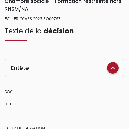
Chambre sociale - Formation restreinte hors
RNSM/NA
ECLI:FR:CCASS:2025:SO00763
Texte de la
décision
Entête
SOC.
JL10
COUR DE CASSATION