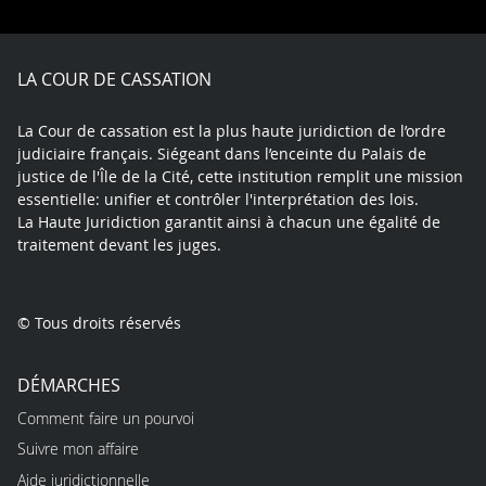
on
on
on
on
on
Facebook
X
Youtube
LinkedIn
Instagram
Blue
play
LA COUR DE CASSATION
La Cour de cassation est la plus haute juridiction de l’ordre
judiciaire français. Siégeant dans l’enceinte du Palais de
justice de l'Île de la Cité, cette institution remplit une mission
essentielle: unifier et contrôler l'interprétation des lois.
La Haute Juridiction garantit ainsi à chacun une égalité de
traitement devant les juges.
© Tous droits réservés
DÉMARCHES
Comment faire un pourvoi
Suivre mon affaire
Aide juridictionnelle