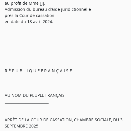
au profit de Mme [J].
Admission du bureau d'aide juridictionnelle
près la Cour de cassation
en date du 18 avril 2024.
R É P U B L I Q U E F R A N Ç A I S E
_________________________
AU NOM DU PEUPLE FRANÇAIS
_________________________
ARRÊT DE LA COUR DE CASSATION, CHAMBRE SOCIALE, DU 3
SEPTEMBRE 2025