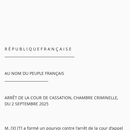
R É P U B L I Q U E F R A N Ç A I S E
________________________________________
AU NOM DU PEUPLE FRANÇAIS
_________________________
ARRÊT DE LA COUR DE CASSATION, CHAMBRE CRIMINELLE,
DU 2 SEPTEMBRE 2025
M. [X] [T] a formé un pourvoi contre l'arrêt de la cour d'appel