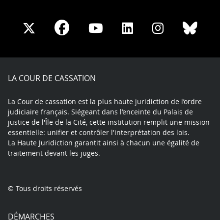
Share
Share
Share
Share
Sha
Share
on
on
on
on
on
on
Facebook
X
Youtube
LinkedIn
Instagram
Blue
play
LA COUR DE CASSATION
La Cour de cassation est la plus haute juridiction de l’ordre
judiciaire français. Siégeant dans l’enceinte du Palais de
justice de l'Île de la Cité, cette institution remplit une mission
essentielle: unifier et contrôler l'interprétation des lois.
La Haute Juridiction garantit ainsi à chacun une égalité de
traitement devant les juges.
© Tous droits réservés
DÉMARCHES