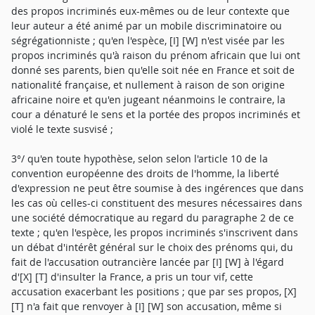
des propos incriminés eux-mêmes ou de leur contexte que
leur auteur a été animé par un mobile discriminatoire ou
ségrégationniste ; qu'en l'espèce, [I] [W] n'est visée par les
propos incriminés qu'à raison du prénom africain que lui ont
donné ses parents, bien qu'elle soit née en France et soit de
nationalité française, et nullement à raison de son origine
africaine noire et qu'en jugeant néanmoins le contraire, la
cour a dénaturé le sens et la portée des propos incriminés et
violé le texte susvisé ;
3°/ qu'en toute hypothèse, selon selon l'article 10 de la
convention européenne des droits de l'homme, la liberté
d'expression ne peut être soumise à des ingérences que dans
les cas où celles-ci constituent des mesures nécessaires dans
une société démocratique au regard du paragraphe 2 de ce
texte ; qu'en l'espèce, les propos incriminés s'inscrivent dans
un débat d'intérêt général sur le choix des prénoms qui, du
fait de l'accusation outrancière lancée par [I] [W] à l'égard
d'[X] [T] d'insulter la France, a pris un tour vif, cette
accusation exacerbant les positions ; que par ses propos, [X]
[T] n'a fait que renvoyer à [I] [W] son accusation, même si