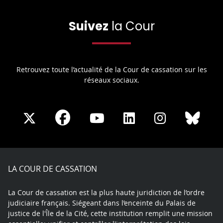
Suivez
la Cour
Retrouvez toute l’actualité de la Cour de cassation sur les
réseaux sociaux.
Share
Share
Share
Share
Sha
Share
on
on
on
on
on
on
Facebook
X
Youtube
LinkedIn
Instagram
Blue
play
LA COUR DE CASSATION
La Cour de cassation est la plus haute juridiction de l’ordre
judiciaire français. Siégeant dans l’enceinte du Palais de
justice de l'Île de la Cité, cette institution remplit une mission