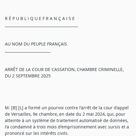
R É P U B L I Q U E F R A N Ç A I S E
________________________________________
AU NOM DU PEUPLE FRANÇAIS
_________________________
ARRÊT DE LA COUR DE CASSATION, CHAMBRE CRIMINELLE,
DU 2 SEPTEMBRE 2025
M. [B] [L] a formé un pourvoi contre l'arrêt de la cour d'appel
de Versailles, 9e chambre, en date du 2 mai 2024, qui, pour
atteinte à un système de traitement automatisé de données,
l'a condamné à trois mois d'emprisonnement avec sursis et a
prononcé sur les intérêts civils.