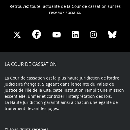
Retrouvez toute l’actualité de la Cour de cassation sur les
réseaux sociaux.
Share
Share
Share
Share
Sha
Share
on
on
on
on
on
on
Facebook
X
Youtube
LinkedIn
Instagram
Blue
play
LA COUR DE CASSATION
La Cour de cassation est la plus haute juridiction de l’ordre
judiciaire français. Siégeant dans l’enceinte du Palais de
justice de l'Île de la Cité, cette institution remplit une mission
essentielle: unifier et contrôler l'interprétation des lois.
La Haute Juridiction garantit ainsi à chacun une égalité de
traitement devant les juges.
© Tous droits réservés