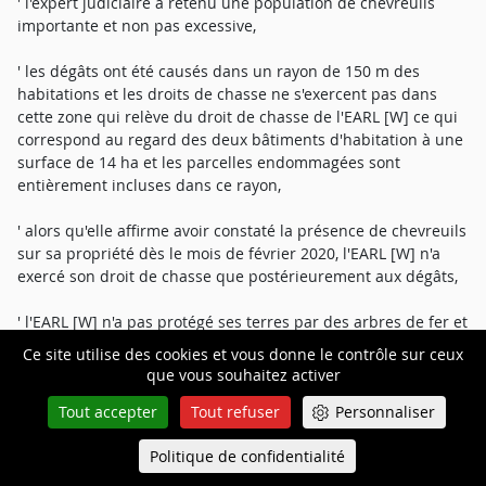
' l'expert judiciaire a retenu une population de chevreuils
importante et non pas excessive,
' les dégâts ont été causés dans un rayon de 150 m des
habitations et les droits de chasse ne s'exercent pas dans
cette zone qui relève du droit de chasse de l'EARL [W] ce qui
correspond au regard des deux bâtiments d'habitation à une
surface de 14 ha et les parcelles endommagées sont
entièrement incluses dans ce rayon,
' alors qu'elle affirme avoir constaté la présence de chevreuils
sur sa propriété dès le mois de février 2020, l'EARL [W] n'a
exercé son droit de chasse que postérieurement aux dégâts,
' l'EARL [W] n'a pas protégé ses terres par des arbres de fer et
des pots diffuseurs de répulsifs et l'expert a relevé que la
Ce site utilise des cookies et vous donne le contrôle sur ceux
clôture qui a finalement été posée autour des cerisiers était
que vous souhaitez activer
efficace.
Tout accepter
Tout refuser
Personnaliser
Politique de confidentialité
Queue-Fair
Menu
L'EARL [W] [H] oppose que: