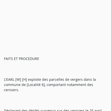
FAITS ET PROCEDURE
L'EARL [W] [H] exploite des parcelles de vergers dans la
commune de [Localité 6], comportant notamment des
cerisiers.
Déplorant des dégâts survenus sur des cerisiers le 25 avril