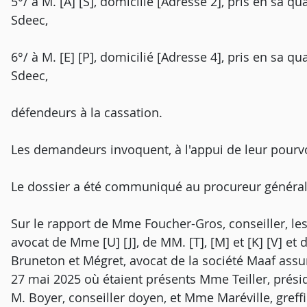
5°/ à M. [A] [S], domicilié [Adresse 2], pris en sa qu
Sdeec,
6°/ à M. [E] [P], domicilié [Adresse 4], pris en sa qu
Sdeec,
défendeurs à la cassation.
Les demandeurs invoquent, à l'appui de leur pourv
Le dossier a été communiqué au procureur général
Sur le rapport de Mme Foucher-Gros, conseiller, les
avocat de Mme [U] [J], de MM. [T], [M] et [K] [V] et
Bruneton et Mégret, avocat de la société Maaf assu
27 mai 2025 où étaient présents Mme Teiller, prési
M. Boyer, conseiller doyen, et Mme Maréville, greff