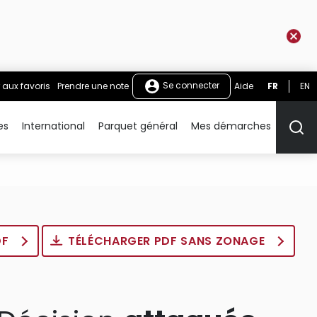
Se connecter
 aux favoris
Prendre une note
Aide
FR
EN
es
International
Parquet général
Mes démarches
Rech
DF
TÉLÉCHARGER PDF SANS ZONAGE