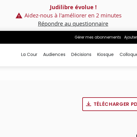
Judilibre évolue !
Aidez-nous à l'améliorer en 2 minutes
Répondre au questionnaire
Gérer mes abonnements
Ajouter
La Cour
Audiences
Décisions
Kiosque
Colloqu
TÉLÉCHARGER P