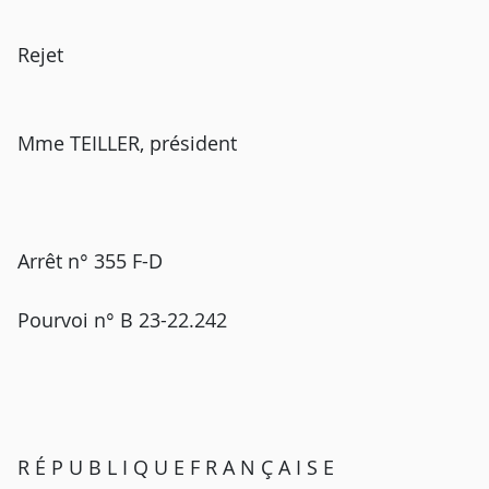
Rejet
Mme TEILLER, président
Arrêt n° 355 F-D
Pourvoi n° B 23-22.242
R É P U B L I Q U E F R A N Ç A I S E