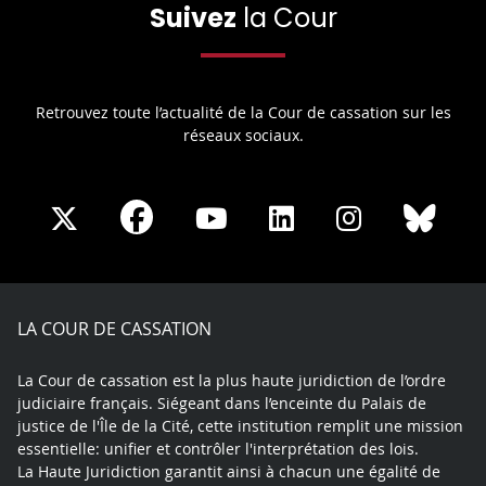
Suivez
la Cour
Retrouvez toute l’actualité de la Cour de cassation sur les
réseaux sociaux.
Share
Share
Share
Share
Sha
Share
on
on
on
on
on
on
Facebook
X
Youtube
LinkedIn
Instagram
Blue
play
LA COUR DE CASSATION
La Cour de cassation est la plus haute juridiction de l’ordre
judiciaire français. Siégeant dans l’enceinte du Palais de
justice de l'Île de la Cité, cette institution remplit une mission
essentielle: unifier et contrôler l'interprétation des lois.
La Haute Juridiction garantit ainsi à chacun une égalité de