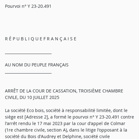
Pourvoi n° Y 23-20.491
R É P U B L I Q U E F R A N Ç A I S E
_________________________
AU NOM DU PEUPLE FRANÇAIS
_________________________
ARRÊT DE LA COUR DE CASSATION, TROISIÈME CHAMBRE
CIVILE, DU 10 JUILLET 2025
La société Eco bois, société à responsabilité limitée, dont le
siège est [Adresse 2], a formé le pourvoi n° Y 23-20.491 contre
l'arrêt rendu le 17 mai 2023 par la cour d'appel de Colmar
(1re chambre civile, section A), dans le litige l'opposant à la
société du Bois d'Audrey et Delphine, société civile