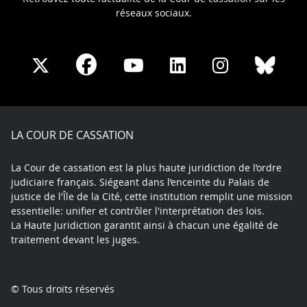
réseaux sociaux.
Share
Share
Share
Share
Sha
Share
on
on
on
on
on
on
Facebook
X
Youtube
LinkedIn
Instagram
Blue
play
LA COUR DE CASSATION
La Cour de cassation est la plus haute juridiction de l’ordre
judiciaire français. Siégeant dans l’enceinte du Palais de
justice de l'Île de la Cité, cette institution remplit une mission
essentielle: unifier et contrôler l'interprétation des lois.
La Haute Juridiction garantit ainsi à chacun une égalité de
traitement devant les juges.
© Tous droits réservés