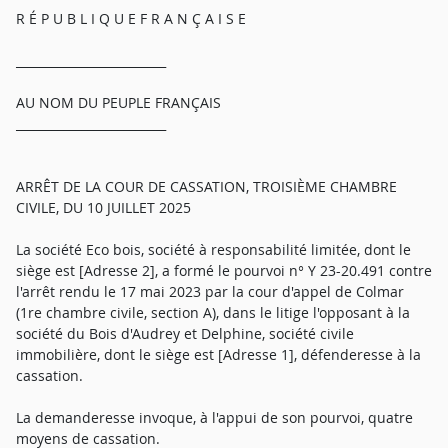
R É P U B L I Q U E F R A N Ç A I S E
_________________________
AU NOM DU PEUPLE FRANÇAIS
_________________________
ARRÊT DE LA COUR DE CASSATION, TROISIÈME CHAMBRE
CIVILE, DU 10 JUILLET 2025
La société Eco bois, société à responsabilité limitée, dont le
siège est [Adresse 2], a formé le pourvoi n° Y 23-20.491 contre
l'arrêt rendu le 17 mai 2023 par la cour d'appel de Colmar
(1re chambre civile, section A), dans le litige l'opposant à la
société du Bois d'Audrey et Delphine, société civile
immobilière, dont le siège est [Adresse 1], défenderesse à la
cassation.
La demanderesse invoque, à l'appui de son pourvoi, quatre
moyens de cassation.