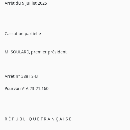
Arrêt du 9 juillet 2025
Cassation partielle
M. SOULARD, premier président
Arrêt n° 388 FS-B
Pourvoi n° A 23-21.160
R É P U B L I Q U E F R A N Ç A I S E