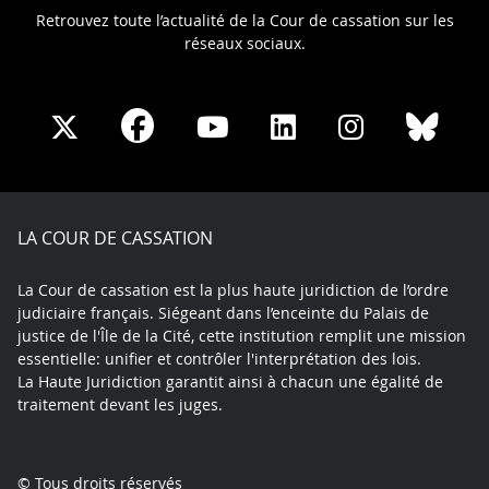
Retrouvez toute l’actualité de la Cour de cassation sur les
réseaux sociaux.
Share
Share
Share
Share
Sha
Share
on
on
on
on
on
on
Facebook
X
Youtube
LinkedIn
Instagram
Blue
play
LA COUR DE CASSATION
La Cour de cassation est la plus haute juridiction de l’ordre
judiciaire français. Siégeant dans l’enceinte du Palais de
justice de l'Île de la Cité, cette institution remplit une mission
essentielle: unifier et contrôler l'interprétation des lois.
La Haute Juridiction garantit ainsi à chacun une égalité de
traitement devant les juges.
© Tous droits réservés