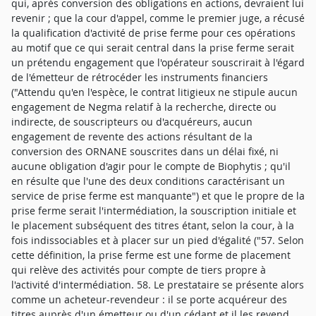
qui, après conversion des obligations en actions, devraient lui
revenir ; que la cour d'appel, comme le premier juge, a récusé
la qualification d'activité de prise ferme pour ces opérations
au motif que ce qui serait central dans la prise ferme serait
un prétendu engagement que l'opérateur souscrirait à l'égard
de l'émetteur de rétrocéder les instruments financiers
("Attendu qu'en l'espèce, le contrat litigieux ne stipule aucun
engagement de Negma relatif à la recherche, directe ou
indirecte, de souscripteurs ou d'acquéreurs, aucun
engagement de revente des actions résultant de la
conversion des ORNANE souscrites dans un délai fixé, ni
aucune obligation d'agir pour le compte de Biophytis ; qu'il
en résulte que l'une des deux conditions caractérisant un
service de prise ferme est manquante") et que le propre de la
prise ferme serait l'intermédiation, la souscription initiale et
le placement subséquent des titres étant, selon la cour, à la
fois indissociables et à placer sur un pied d'égalité ("57. Selon
cette définition, la prise ferme est une forme de placement
qui relève des activités pour compte de tiers propre à
l'activité d'intermédiation. 58. Le prestataire se présente alors
comme un acheteur-revendeur : il se porte acquéreur des
titres auprès d'un émetteur ou d'un cédant et il les revend