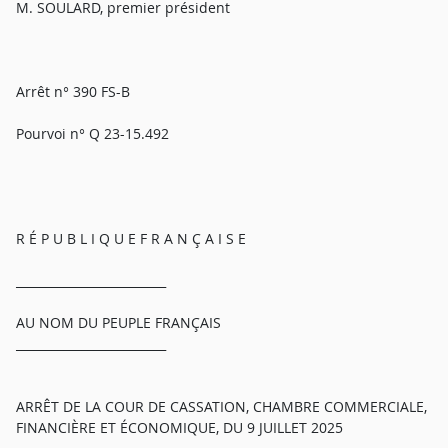
M. SOULARD, premier président
Arrêt n° 390 FS-B
Pourvoi n° Q 23-15.492
R É P U B L I Q U E F R A N Ç A I S E
_________________________
AU NOM DU PEUPLE FRANÇAIS
_________________________
ARRÊT DE LA COUR DE CASSATION, CHAMBRE COMMERCIALE,
FINANCIÈRE ET ÉCONOMIQUE, DU 9 JUILLET 2025