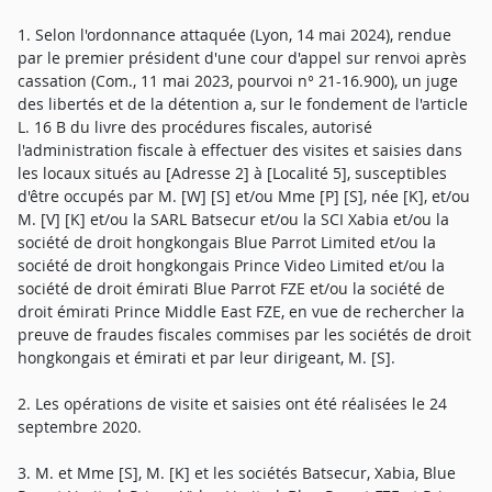
1. Selon l'ordonnance attaquée (Lyon, 14 mai 2024), rendue
par le premier président d'une cour d'appel sur renvoi après
cassation (Com., 11 mai 2023, pourvoi n° 21-16.900), un juge
des libertés et de la détention a, sur le fondement de l'article
L. 16 B du livre des procédures fiscales, autorisé
l'administration fiscale à effectuer des visites et saisies dans
les locaux situés au [Adresse 2] à [Localité 5], susceptibles
d'être occupés par M. [W] [S] et/ou Mme [P] [S], née [K], et/ou
M. [V] [K] et/ou la SARL Batsecur et/ou la SCI Xabia et/ou la
société de droit hongkongais Blue Parrot Limited et/ou la
société de droit hongkongais Prince Video Limited et/ou la
société de droit émirati Blue Parrot FZE et/ou la société de
droit émirati Prince Middle East FZE, en vue de rechercher la
preuve de fraudes fiscales commises par les sociétés de droit
hongkongais et émirati et par leur dirigeant, M. [S].
2. Les opérations de visite et saisies ont été réalisées le 24
septembre 2020.
3. M. et Mme [S], M. [K] et les sociétés Batsecur, Xabia, Blue