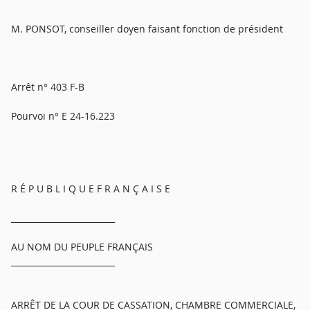
M. PONSOT, conseiller doyen faisant fonction de président
Arrêt n° 403 F-B
Pourvoi n° E 24-16.223
R É P U B L I Q U E F R A N Ç A I S E
_________________________
AU NOM DU PEUPLE FRANÇAIS
_________________________
ARRÊT DE LA COUR DE CASSATION, CHAMBRE COMMERCIALE,