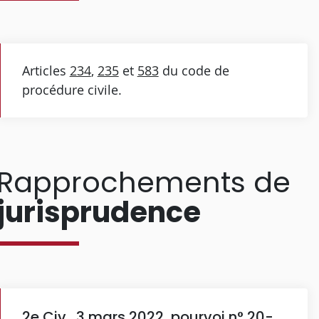
Articles
234
,
235
et
583
du code de
procédure civile.
Rapprochements de
jurisprudence
2e Civ., 3 mars 2022, pourvoi n° 20-