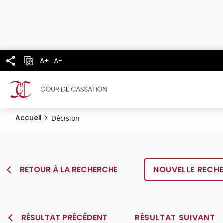
Panneau de gestion des cookies
Aller
au
contenu
principal
A+
A-
Accueil
Décision
RETOUR À LA RECHERCHE
NOUVELLE RECH
RÉSULTAT PRÉCÉDENT
RÉSULTAT SUIVANT