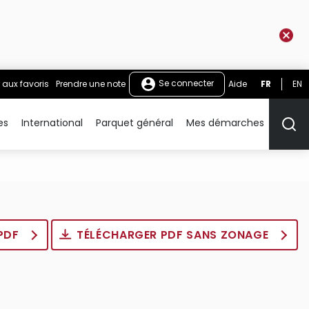
Se connecter
 aux favoris
Prendre une note
Aide
FR
EN
es
International
Parquet général
Mes démarches
Rech
 PDF
TÉLÉCHARGER PDF SANS ZONAGE