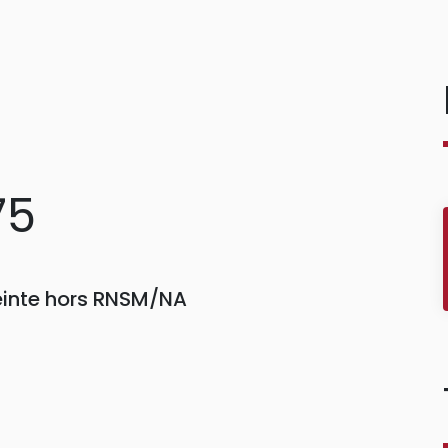
75
einte hors RNSM/NA