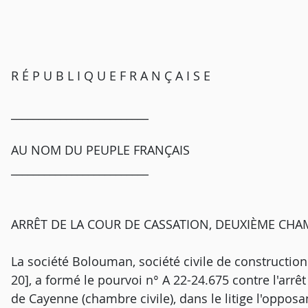
R É P U B L I Q U E F R A N Ç A I S E
_________________________
AU NOM DU PEUPLE FRANÇAIS
_________________________
ARRÊT DE LA COUR DE CASSATION, DEUXIÈME CHAMB
La société Bolouman, société civile de construction 
20], a formé le pourvoi n° A 22-24.675 contre l'arr
de Cayenne (chambre civile), dans le litige l'opposan