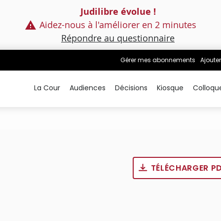
Judilibre évolue !
Aidez-nous à l'améliorer en 2 minutes
Répondre au questionnaire
Gérer mes abonnements
Ajouter
La Cour
Audiences
Décisions
Kiosque
Colloqu
TÉLÉCHARGER P