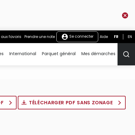
Se connecter
 aux favoris
Prendre une note
Aide
FR
EN
es
International
Parquet général
Mes démarches
Rech
DF
TÉLÉCHARGER PDF SANS ZONAGE