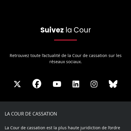
Suivez
la Cour
Retrouvez toute l’actualité de la Cour de cassation sur les
réseaux sociaux.
Share
Share
Share
Share
Sha
Share
on
on
on
on
on
on
Facebook
X
Youtube
LinkedIn
Instagram
Blue
play
LA COUR DE CASSATION
La Cour de cassation est la plus haute juridiction de l’ordre