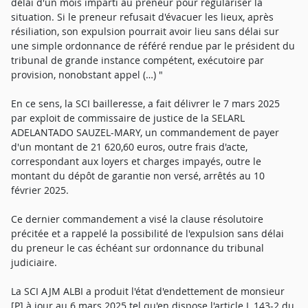
délai d'un mois imparti au preneur pour régulariser la
situation. Si le preneur refusait d'évacuer les lieux, après
résiliation, son expulsion pourrait avoir lieu sans délai sur
une simple ordonnance de référé rendue par le président du
tribunal de grande instance compétent, exécutoire par
provision, nonobstant appel (…) "
En ce sens, la SCI bailleresse, a fait délivrer le 7 mars 2025
par exploit de commissaire de justice de la SELARL
ADELANTADO SAUZEL-MARY, un commandement de payer
d'un montant de 21 620,60 euros, outre frais d'acte,
correspondant aux loyers et charges impayés, outre le
montant du dépôt de garantie non versé, arrêtés au 10
février 2025.
Ce dernier commandement a visé la clause résolutoire
précitée et a rappelé la possibilité de l'expulsion sans délai
du preneur le cas échéant sur ordonnance du tribunal
judiciaire.
La SCI AJM ALBI a produit l'état d'endettement de monsieur
[P] à jour au 6 mars 2025 tel qu'en dispose l'article L 143-2 du