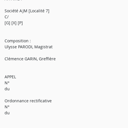
Société AJM [Localité 7]
C/
[G] [X] [P]
Composition :
Ulysse PARODI, Magistrat
Clémence GARIN, Greffière
APPEL
N°
du
Ordonnance rectificative
N°
du