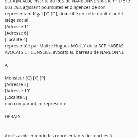
SCI AJM ALBI, inscrite au RCS de NARBONNE sous le n° D 513
003 293, agissant poursuites et diligences de son
représentant légal [Y] [O], domicilié en cette qualité audit
siège social
[Adresse 11]
[Adresse 6]
[Localité 4]
représentée par Maître Hugues MOULY de la SCP HABEAS
AVOCATS ET CONSEILS, avocats au barreau de NARBONNE
A
Monsieur [G] [X] [P]
[Adresse 3]
[Adresse 10]
[Localité 5]
non comparant, ni représenté
DÉBATS
Après avoir entendu les représentants des parties à