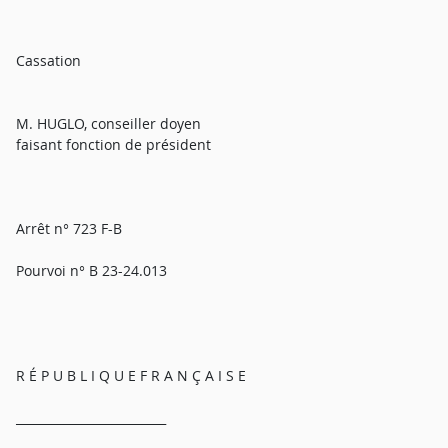
Cassation
M. HUGLO, conseiller doyen
faisant fonction de président
Arrêt n° 723 F-B
Pourvoi n° B 23-24.013
R É P U B L I Q U E F R A N Ç A I S E
_________________________