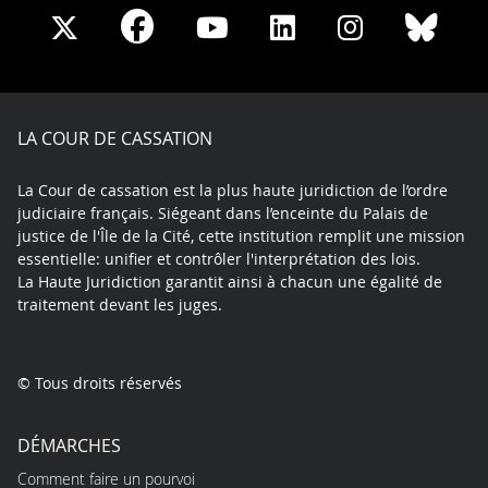
Share
Share
Share
Share
Sha
Share
on
on
on
on
on
on
Facebook
X
Youtube
LinkedIn
Instagram
Blue
play
LA COUR DE CASSATION
La Cour de cassation est la plus haute juridiction de l’ordre
judiciaire français. Siégeant dans l’enceinte du Palais de
justice de l'Île de la Cité, cette institution remplit une mission
essentielle: unifier et contrôler l'interprétation des lois.
La Haute Juridiction garantit ainsi à chacun une égalité de
traitement devant les juges.
© Tous droits réservés
DÉMARCHES
Comment faire un pourvoi