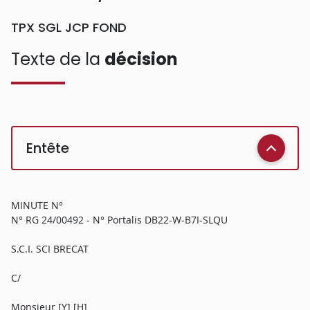
TPX SGL JCP FOND
Texte de la
décision
Entête
MINUTE N°
N° RG 24/00492 - N° Portalis DB22-W-B7I-SLQU
S.C.I. SCI BRECAT
C/
Monsieur [Y] [H]