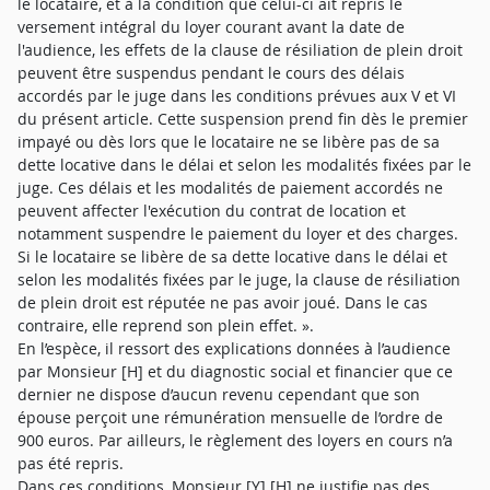
le locataire, et à la condition que celui-ci ait repris le
versement intégral du loyer courant avant la date de
l'audience, les effets de la clause de résiliation de plein droit
peuvent être suspendus pendant le cours des délais
accordés par le juge dans les conditions prévues aux V et VI
du présent article. Cette suspension prend fin dès le premier
impayé ou dès lors que le locataire ne se libère pas de sa
dette locative dans le délai et selon les modalités fixées par le
juge. Ces délais et les modalités de paiement accordés ne
peuvent affecter l'exécution du contrat de location et
notamment suspendre le paiement du loyer et des charges.
Si le locataire se libère de sa dette locative dans le délai et
selon les modalités fixées par le juge, la clause de résiliation
de plein droit est réputée ne pas avoir joué. Dans le cas
contraire, elle reprend son plein effet. ».
En l’espèce, il ressort des explications données à l’audience
par Monsieur [H] et du diagnostic social et financier que ce
dernier ne dispose d’aucun revenu cependant que son
épouse perçoit une rémunération mensuelle de l’ordre de
900 euros. Par ailleurs, le règlement des loyers en cours n’a
pas été repris.
Dans ces conditions, Monsieur [Y] [H] ne justifie pas des