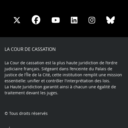
Share
Share
Share
Share
Sha
Share
on
on
on
on
on
on
Facebook
X
Youtube
LinkedIn
Instagram
Blue
play
LA COUR DE CASSATION
La Cour de cassation est la plus haute juridiction de l’ordre
judiciaire français. Siégeant dans l’enceinte du Palais de
justice de l'Île de la Cité, cette institution remplit une mission
essentielle: unifier et contrôler l'interprétation des lois.
La Haute Juridiction garantit ainsi à chacun une égalité de
traitement devant les juges.
© Tous droits réservés