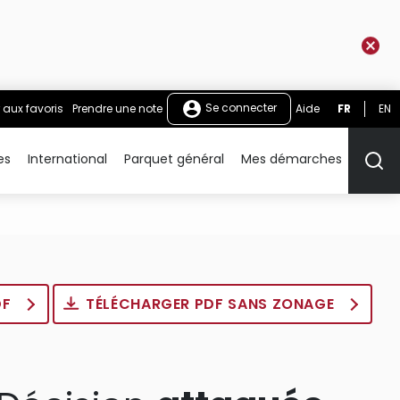
Se connecter
 aux favoris
Prendre une note
Aide
FR
EN
es
International
Parquet général
Mes démarches
Rech
DF
TÉLÉCHARGER PDF SANS ZONAGE