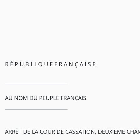
R É P U B L I Q U E F R A N Ç A I S E
_________________________
AU NOM DU PEUPLE FRANÇAIS
_________________________
ARRÊT DE LA COUR DE CASSATION, DEUXIÈME CHAMB