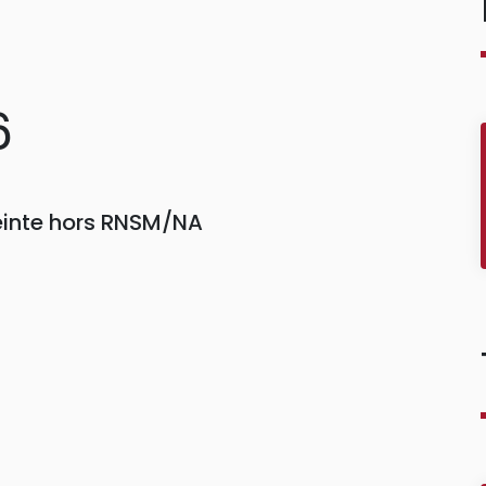
6
einte hors RNSM/NA