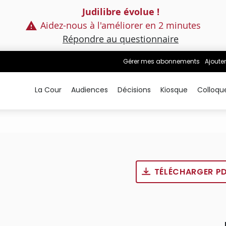
Judilibre évolue !
Aidez-nous à l'améliorer en 2 minutes
Répondre au questionnaire
Gérer mes abonnements
Ajouter
La Cour
Audiences
Décisions
Kiosque
Colloqu
TÉLÉCHARGER P