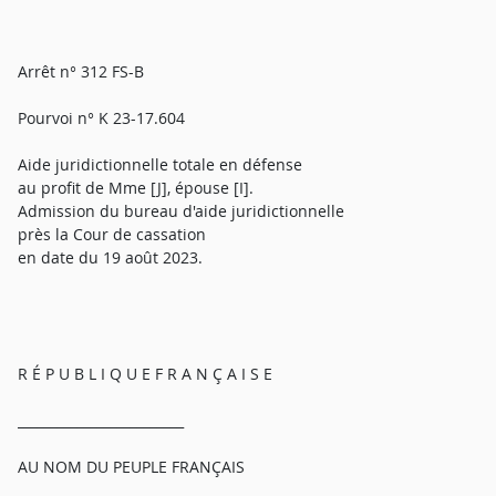
Arrêt n° 312 FS-B
Pourvoi n° K 23-17.604
Aide juridictionnelle totale en défense
au profit de Mme [J], épouse [I].
Admission du bureau d'aide juridictionnelle
près la Cour de cassation
en date du 19 août 2023.
R É P U B L I Q U E F R A N Ç A I S E
_________________________
AU NOM DU PEUPLE FRANÇAIS
_________________________