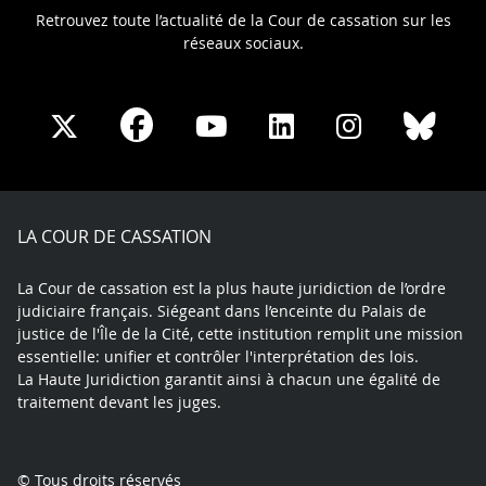
Retrouvez toute l’actualité de la Cour de cassation sur les
réseaux sociaux.
Share
Share
Share
Share
Sha
Share
on
on
on
on
on
on
Facebook
X
Youtube
LinkedIn
Instagram
Blue
play
LA COUR DE CASSATION
La Cour de cassation est la plus haute juridiction de l’ordre
judiciaire français. Siégeant dans l’enceinte du Palais de
justice de l'Île de la Cité, cette institution remplit une mission
essentielle: unifier et contrôler l'interprétation des lois.
La Haute Juridiction garantit ainsi à chacun une égalité de
traitement devant les juges.
© Tous droits réservés