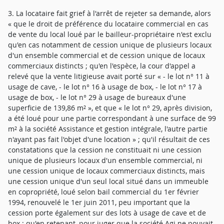
3. La locataire fait grief à l'arrêt de rejeter sa demande, alors
« que le droit de préférence du locataire commercial en cas
de vente du local loué par le bailleur-propriétaire n'est exclu
qu'en cas notamment de cession unique de plusieurs locaux
d'un ensemble commercial et de cession unique de locaux
commerciaux distincts ; qu'en l'espèce, la cour d'appel a
relevé que la vente litigieuse avait porté sur « - le lot n° 11 à
usage de cave, - le lot n° 16 à usage de box, - le lot n° 17 à
usage de box, - le lot n° 29 à usage de bureaux d'une
superficie de 139,86 m² », et que « le lot n° 29, après division,
a été loué pour une partie correspondant à une surface de 99
m² à la société Assistance et gestion intégrale, l'autre partie
n'ayant pas fait l'objet d'une location » ; qu'il résultait de ces
constatations que la cession ne constituait ni une cession
unique de plusieurs locaux d'un ensemble commercial, ni
une cession unique de locaux commerciaux distincts, mais
une cession unique d'un seul local situé dans un immeuble
en copropriété, loué selon bail commercial du 1er février
1994, renouvelé le 1er juin 2011, peu important que la
cession porte également sur des lots à usage de cave et de
box ; qu'en retenant, pour juger que la société Agi ne pouvait