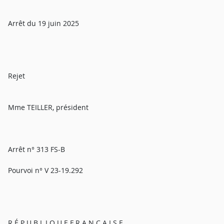
Arrêt du 19 juin 2025
Rejet
Mme TEILLER, président
Arrêt n° 313 FS-B
Pourvoi n° V 23-19.292
R É P U B L I Q U E F R A N Ç A I S E