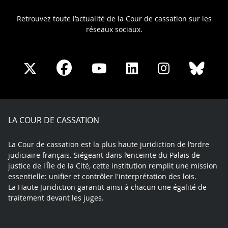
Retrouvez toute l’actualité de la Cour de cassation sur les
réseaux sociaux.
Share
Share
Share
Share
Sha
Share
on
on
on
on
on
on
Facebook
X
Youtube
LinkedIn
Instagram
Blue
play
LA COUR DE CASSATION
La Cour de cassation est la plus haute juridiction de l’ordre
judiciaire français. Siégeant dans l’enceinte du Palais de
justice de l'Île de la Cité, cette institution remplit une mission
essentielle: unifier et contrôler l'interprétation des lois.
La Haute Juridiction garantit ainsi à chacun une égalité de
traitement devant les juges.