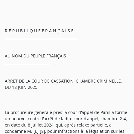
R É P U B L I Q U E F R A N Ç A I S E
________________________________________
AU NOM DU PEUPLE FRANÇAIS
_________________________
ARRÊT DE LA COUR DE CASSATION, CHAMBRE CRIMINELLE,
DU 18 JUIN 2025
La procureure générale près la cour d'appel de Paris a formé
un pourvoi contre l'arrêt de ladite cour d'appel, chambre 2-4,
en date du 8 juillet 2024, qui, après relaxe partielle, a
condamné M. [L] [S], pour infractions à la législation sur les