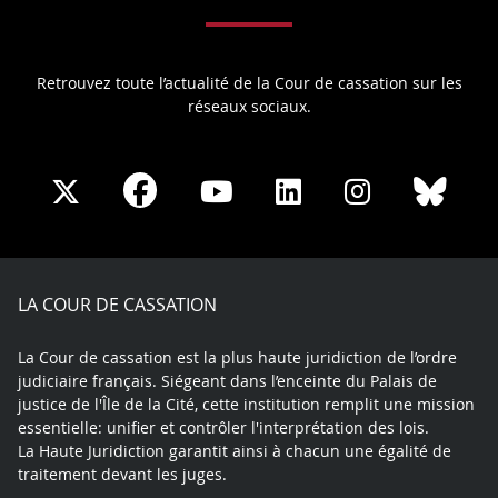
Retrouvez toute l’actualité de la Cour de cassation sur les
réseaux sociaux.
Share
Share
Share
Share
Sha
Share
on
on
on
on
on
on
Facebook
X
Youtube
LinkedIn
Instagram
Blue
play
LA COUR DE CASSATION
La Cour de cassation est la plus haute juridiction de l’ordre
judiciaire français. Siégeant dans l’enceinte du Palais de
justice de l'Île de la Cité, cette institution remplit une mission
essentielle: unifier et contrôler l'interprétation des lois.
La Haute Juridiction garantit ainsi à chacun une égalité de
traitement devant les juges.