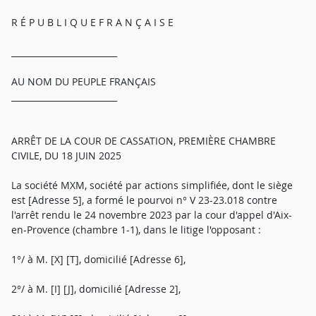
R É P U B L I Q U E F R A N Ç A I S E
_________________________
AU NOM DU PEUPLE FRANÇAIS
_________________________
ARRÊT DE LA COUR DE CASSATION, PREMIÈRE CHAMBRE
CIVILE, DU 18 JUIN 2025
La société MXM, société par actions simplifiée, dont le siège
est [Adresse 5], a formé le pourvoi n° V 23-23.018 contre
l'arrêt rendu le 24 novembre 2023 par la cour d'appel d'Aix-
en-Provence (chambre 1-1), dans le litige l'opposant :
1°/ à M. [X] [T], domicilié [Adresse 6],
2°/ à M. [I] [J], domicilié [Adresse 2],