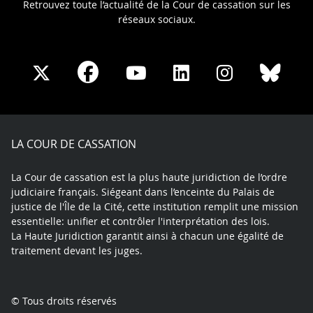
Retrouvez toute l’actualité de la Cour de cassation sur les
réseaux sociaux.
Share
Share
Share
Share
Sha
Share
on
on
on
on
on
on
Facebook
X
Youtube
LinkedIn
Instagram
Blue
play
LA COUR DE CASSATION
La Cour de cassation est la plus haute juridiction de l’ordre
judiciaire français. Siégeant dans l’enceinte du Palais de
justice de l'Île de la Cité, cette institution remplit une mission
essentielle: unifier et contrôler l'interprétation des lois.
La Haute Juridiction garantit ainsi à chacun une égalité de
traitement devant les juges.
© Tous droits réservés