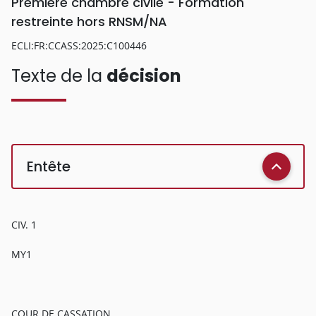
Première chambre civile - Formation
restreinte hors RNSM/NA
ECLI:FR:CCASS:2025:C100446
Texte de la
décision
Entête
CIV. 1
MY1
COUR DE CASSATION