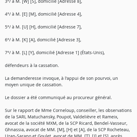
3°/ à M. [W] [S], domicilié [Adresse 8],
4°/ à M. [E] [M], domicilié [Adresse 4],
5°/ à M. [U] [H], domicilié [Adresse 7],
6°/ à M. [K] [A], domicilié [Adresse 3],
7°/ à M. [L] [Y], domicilié [Adresse 1] (États-Unis),
défendeurs à la cassation.
La demanderesse invoque, à l'appui de son pourvoi, un
moyen unique de cassation.
Le dossier a été communiqué au procureur général.
Sur le rapport de Mme Corneloup, conseiller, les observations
de la SARL Matuchansky, Poupot, Valdelièvre et Rameix,
avocat de la société MXM, de la SCP Ricard, Bendel-Vasseur,
Ghnassia, avocat de MM. [M], [H] et [A], de la SCP Rocheteau,
Uzan-Sarano et Goulet, avocat de MM. [T], [J] et [S], après