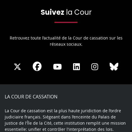
Suivez
la Cour
Retrouvez toute l’actualité de la Cour de cassation sur les
réseaux sociaux.
Share
Share
Share
Share
Sha
Share
on
on
on
on
on
on
Facebook
X
Youtube
LinkedIn
Instagram
Blue
play
LA COUR DE CASSATION
La Cour de cassation est la plus haute juridiction de l’ordre
judiciaire français. Siégeant dans l’enceinte du Palais de
justice de l'Île de la Cité, cette institution remplit une mission
essentielle: unifier et contrôler l'interprétation des lois.