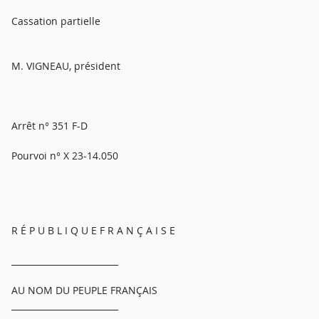
Cassation partielle
M. VIGNEAU, président
Arrêt n° 351 F-D
Pourvoi n° X 23-14.050
R É P U B L I Q U E F R A N Ç A I S E
_________________________
AU NOM DU PEUPLE FRANÇAIS
_________________________