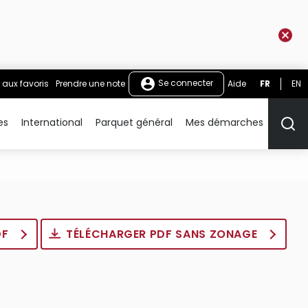
Se connecter
 aux favoris
Prendre une note
Aide
FR
EN
es
International
Parquet général
Mes démarches
Rech
DF
TÉLÉCHARGER PDF SANS ZONAGE