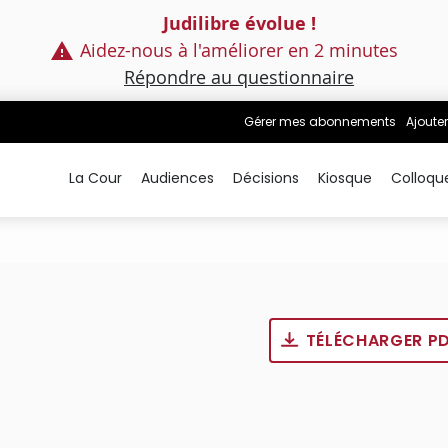
Judilibre évolue !
Aidez-nous à l'améliorer en 2 minutes
Répondre au questionnaire
Gérer mes abonnements
Ajouter
La Cour
Audiences
Décisions
Kiosque
Colloqu
TÉLÉCHARGER P