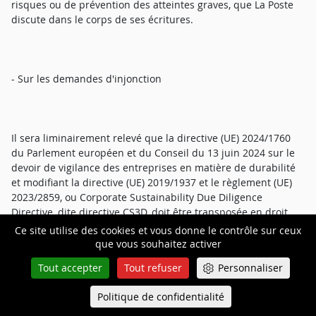
risques ou de prévention des atteintes graves, que La Poste
discute dans le corps de ses écritures.
- Sur les demandes d'injonction
Il sera liminairement relevé que la directive (UE) 2024/1760
du Parlement européen et du Conseil du 13 juin 2024 sur le
devoir de vigilance des entreprises en matière de durabilité
et modifiant la directive (UE) 2019/1937 et le règlement (UE)
2023/2859, ou Corporate Sustainability Due Diligence
Directive, dite directive CS3D, doit être transposée en droit
national d'ici le 26 juillet 2026.
Ce site utilise des cookies et vous donne le contrôle sur ceux
que vous souhaitez activer
Tout accepter
Tout refuser
Personnaliser
Si les obligations qui en résulteront ont vocation à entrer en
Politique de confidentialité
Queue-Fair
vigueur entre 2027 et 2029 selon la taille des entreprises
Menu
concernées et conduiront à une modification de la loi n°