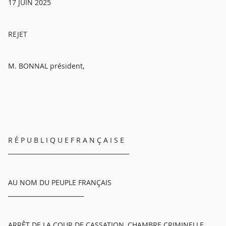
17 JUIN 2025
REJET
M. BONNAL président,
R É P U B L I Q U E F R A N Ç A I S E
________________________________________
AU NOM DU PEUPLE FRANÇAIS
_________________________
ARRÊT DE LA COUR DE CASSATION, CHAMBRE CRIMINELLE,