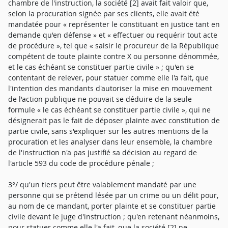
chambre de l'instruction, la société [2] avait fait valoir que,
selon la procuration signée par ses clients, elle avait été
mandatée pour « représenter le constituant en justice tant en
demande qu'en défense » et « effectuer ou requérir tout acte
de procédure », tel que « saisir le procureur de la République
compétent de toute plainte contre X ou personne dénommée,
et le cas échéant se constituer partie civile » ; qu'en se
contentant de relever, pour statuer comme elle l'a fait, que
l'intention des mandants d'autoriser la mise en mouvement
de l'action publique ne pouvait se déduire de la seule
formule « le cas échéant se constituer partie civile », qui ne
désignerait pas le fait de déposer plainte avec constitution de
partie civile, sans s'expliquer sur les autres mentions de la
procuration et les analyser dans leur ensemble, la chambre
de l'instruction n'a pas justifié sa décision au regard de
l'article 593 du code de procédure pénale ;
3°/ qu'un tiers peut être valablement mandaté par une
personne qui se prétend lésée par un crime ou un délit pour,
au nom de ce mandant, porter plainte et se constituer partie
civile devant le juge d'instruction ; qu'en retenant néanmoins,
pour statuer comme elle l'a fait, que la société [2] ne