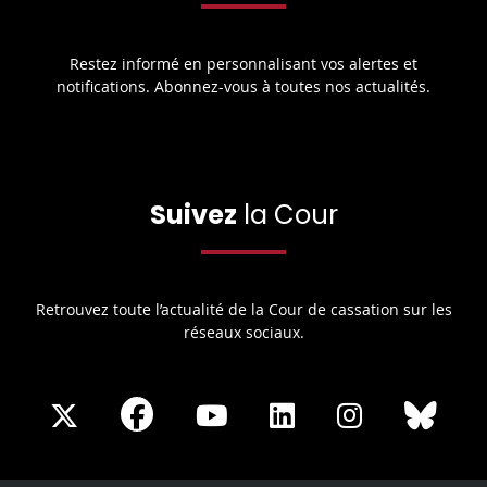
Restez informé en personnalisant vos alertes et
notifications. Abonnez-vous à toutes nos actualités.
Suivez
la Cour
Retrouvez toute l’actualité de la Cour de cassation sur les
réseaux sociaux.
Share
Share
Share
Share
Sha
Share
on
on
on
on
on
on
Facebook
X
Youtube
LinkedIn
Instagram
Blue