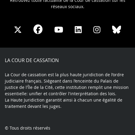
Retrouvez toute l’actualité de la Cour de cassation sur les
réseaux sociaux.
Share
Share
Share
Share
Sha
Share
on
on
on
on
on
on
Facebook
X
Youtube
LinkedIn
Instagram
Blue
play
LA COUR DE CASSATION
La Cour de cassation est la plus haute juridiction de l’ordre
judiciaire français. Siégeant dans l’enceinte du Palais de
justice de l'Île de la Cité, cette institution remplit une mission
essentielle: unifier et contrôler l'interprétation des lois.
La Haute Juridiction garantit ainsi à chacun une égalité de
traitement devant les juges.
© Tous droits réservés