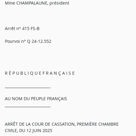
Mme CHAMPALAUNE, président
Arrêt n° 415 FS-B
Pourvoi n° Q 24-12.552
R É P U B L I Q U E F R A N Ç A I S E
_________________________
AU NOM DU PEUPLE FRANÇAIS
_________________________
ARRÊT DE LA COUR DE CASSATION, PREMIÈRE CHAMBRE
CIVILE, DU 12 JUIN 2025