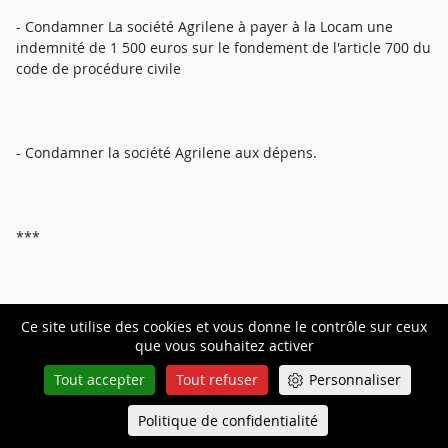
- Condamner La société Agrilene à payer à la Locam une
indemnité de 1 500 euros sur le fondement de l'article 700 du
code de procédure civile
- Condamner la société Agrilene aux dépens.
***
L'ordonnance de clôture est intervenue le 19 février 2025.
Ce site utilise des cookies et vous donne le contrôle sur ceux
que vous souhaitez activer
Tout accepter
Tout refuser
Personnaliser
Politique de confidentialité
Queue-Fair
Menu
Pour plus ample exposé des faits, de la procédure, des